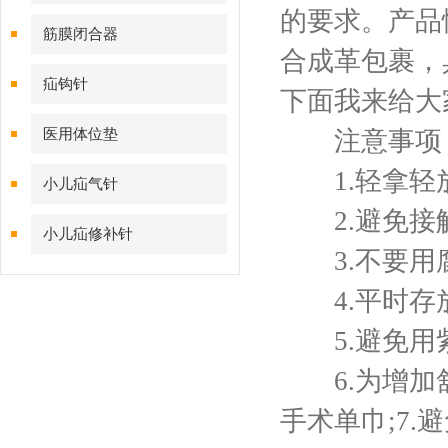
的要求。产品
筋膜闭合器
合成革包裹，
疝钩针
下面我来给大
医用体位垫
注意事项
1.轻拿轻放
小儿疝气针
2.避免接触
小儿疝修补针
3.不要用腐
4.平时存放
5.避免用紫
6.为增加舒
手术单巾;7