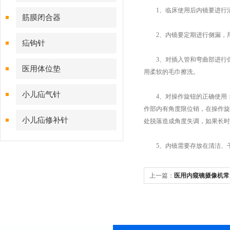
1、临床使用后内镜要进行清
筋膜闭合器
2、内镜要定期进行侧漏，用
疝钩针
3、对插入管和弯曲部进行保
医用体位垫
用柔软的毛巾擦洗。
小儿疝气针
4、对操作旋钮的正确使用：
作部内有角度限位销，在操作旋
小儿疝修补针
处脱落造成角度失调，如果长时
5、内镜需要存放在清洁、干
上一篇：
医用内窥镜摄像机常