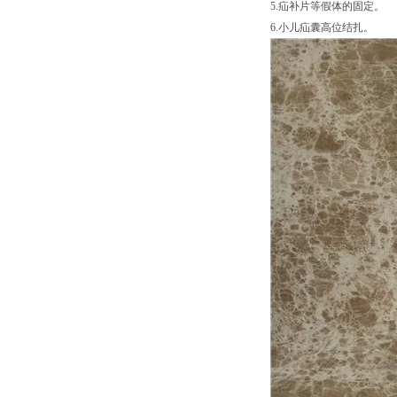
5.疝补片等假体的固定。
6.小儿疝囊高位结扎。