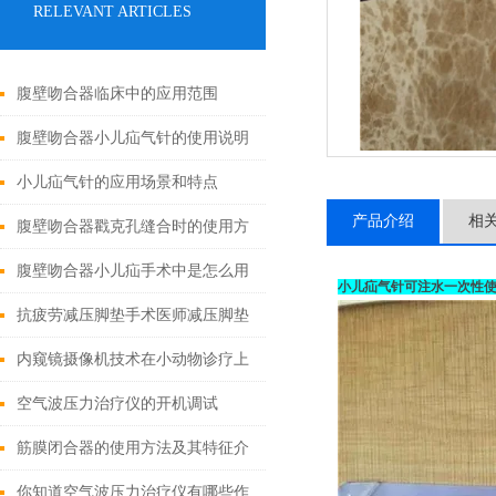
RELEVANT ARTICLES
腹壁吻合器临床中的应用范围
腹壁吻合器小儿疝气针的使用说明
小儿疝气针的应用场景和特点
产品介绍
相
腹壁吻合器戳克孔缝合时的使用方
法
腹壁吻合器小儿疝手术中是怎么用
小儿疝气针可注水一次性
的
抗疲劳减压脚垫手术医师减压脚垫
的特点
内窥镜摄像机技术在小动物诊疗上
的应用有哪些?
空气波压力治疗仪的开机调试
筋膜闭合器的使用方法及其特征介
绍
你知道空气波压力治疗仪有哪些作