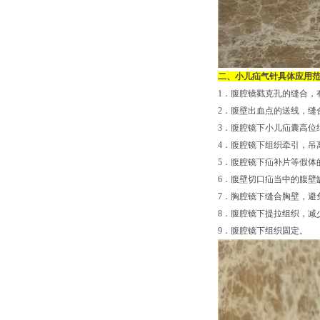
二、小儿疝气针具体应用
1．腹腔镜戳克孔的缝合，
2．腹壁出血点的送线，缝
3．腹腔镜下小儿疝囊高位
4．腹腔镜下组织牵引，吊
5．腹腔镜下疝补片等假体
6．腹壁切口疝当中的腹壁
7．胸腔镜下缝合胸壁，避
8．腹腔镜下提拉组织，减
9．腹腔镜下组织固定。