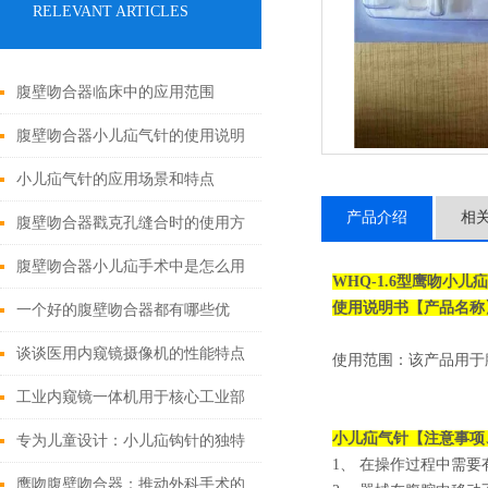
RELEVANT ARTICLES
腹壁吻合器临床中的应用范围
腹壁吻合器小儿疝气针的使用说明
小儿疝气针的应用场景和特点
产品介绍
相
腹壁吻合器戳克孔缝合时的使用方
法
腹壁吻合器小儿疝手术中是怎么用
WHQ-1.6型
鹰吻小儿疝
使用说明书【产品名称
的
一个好的腹壁吻合器都有哪些优
点？
谈谈医用内窥镜摄像机的性能特点
使用范围：该产品用于
和使用注意事项
工业内窥镜一体机用于核心工业部
小儿疝气针
【注意事项
门无损检测
专为儿童设计：小儿疝钩针的独特
1、 在操作过程中需
之处
鹰吻腹壁吻合器：推动外科手术的