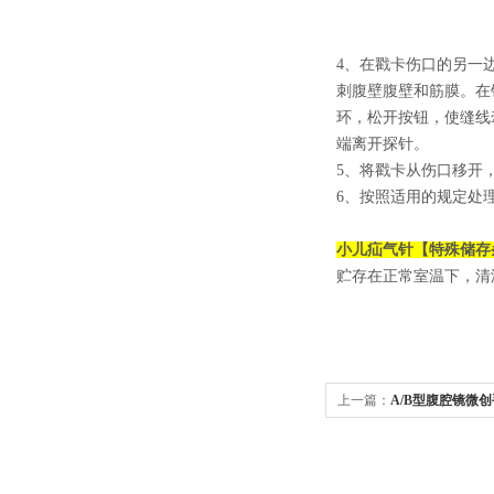
4、在戳卡伤口的另一
刺腹壁腹壁和筋膜。在
环，松开按钮，使缝线
端离开探针。
5、将戳卡从伤口移开
6、按照适用的规定处
小儿疝气针
【特殊储存
贮存在正常室温下，清
上一篇：
A/B型腹腔镜微