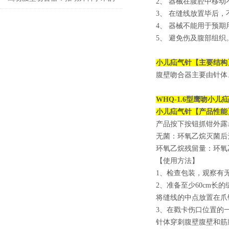
2、 器械在腹腔中移
3、 在缝线放置毕后
技术创新
4、 器械不能用于预
5、 避免伤及腹部组织
小儿疝气针
【主要结构
腹壁吻合器主要由针体
WHQ-1.6型
鹰吻小儿疝
小儿疝气针
【产品性能
产品按下按钮抓钳外露≥
无菌：环氧乙烷灭菌后
环氧乙烷残留量：环氧乙
【使用方法】
1、检查包装，观察有
2、准备至少60cm
将缝线的中点放置在爪
3、在戳卡伤口位置的
针体穿刺腹壁腹壁和筋