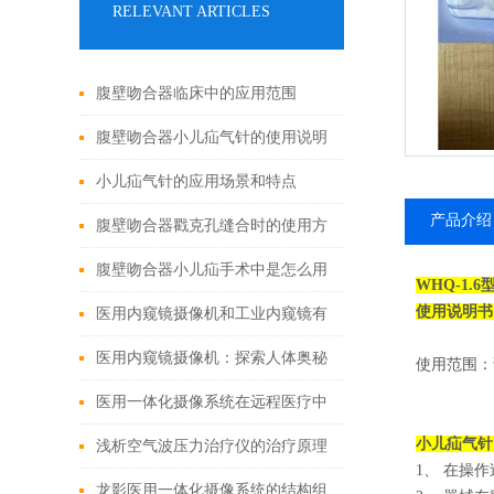
RELEVANT ARTICLES
腹壁吻合器临床中的应用范围
腹壁吻合器小儿疝气针的使用说明
小儿疝气针的应用场景和特点
产品介绍
腹壁吻合器戳克孔缝合时的使用方
法
腹壁吻合器小儿疝手术中是怎么用
WHQ-1.6
使用说明书
的
医用内窥镜摄像机和工业内窥镜有
哪些区别?
医用内窥镜摄像机：探索人体奥秘
使用范围：
的神奇之眼
医用一体化摄像系统在远程医疗中
小儿疝气针
的应用
浅析空气波压力治疗仪的治疗原理
1、 在操
及注意事项
龙影医用一体化摄像系统的结构组