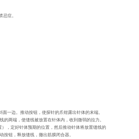
禁忌症。
体斜面一边。推动按钮，使探针的爪钳露出针体的末端。
线的两端，使缝线被放置在针体内，收到微弱的拉力。
置），定好针体预期的位置，然后推动针体将放置缝线的
动按钮，释放缝线，撤出筋膜闭合器。