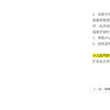
4、在戳卡
刺腹壁腹壁
环，松开按
端离开探针
5、将戳卡
6、按照适
小儿疝气针
贮存在正常
上一篇：
WH