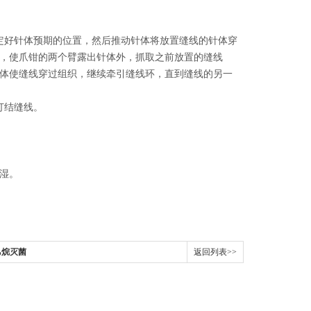
定好针体预期的位置，然后推动针体将放置缝线的针体穿
，使爪钳的两个臂露出针体外，抓取之前放置的缝线
体使缝线穿过组织，继续牵引缝线环，直到缝线的另一
打结缝线。
湿。
乙烷灭菌
返回列表>>