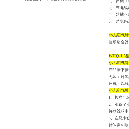
2、 器械
3、 在缝
成与功能优势
4、 器械
5、 避免
小儿疝气针
腹壁吻合器
WHQ-1.6
小儿疝气针
产品按下按
无菌：环氧
环氧乙烷残
小儿疝气针
1、检查包
2、准备至
将缝线的中
3、在戳卡
针体穿刺腹