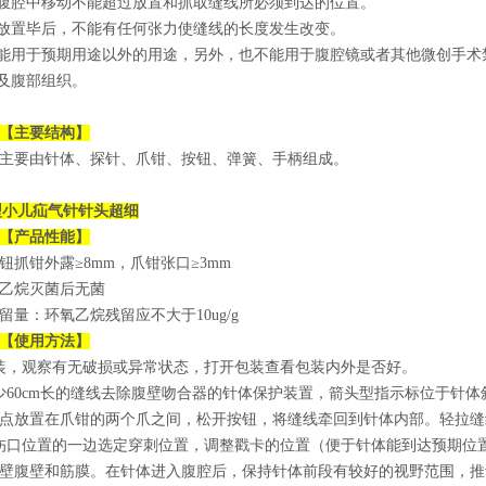
在腹腔中移动不能超过放置和抓取缝线所必须到达的位置。
线放置毕后，不能有任何张力使缝线的长度发生改变。
不能用于预期用途以外的用途，另外，也不能用于腹腔镜或者其他微创手术
伤及腹部组织。
【主要结构】
主要由针体、探针、爪钳、按钮、弹簧、手柄组成。
型
小儿疝气针针头超细
【产品性能】
钮抓钳外露≥8mm，爪钳张口≥3mm
乙烷灭菌后无菌
留量：环氧乙烷残留应不大于10ug/g
【使用方法】
装，观察有无破损或异常状态，打开包装查看包装内外是否好。
少60cm长的缝线去除腹壁吻合器的针体保护装置，箭头型指示标位于针
点放置在爪钳的两个爪之间，松开按钮，将缝线牵回到针体内部。轻拉缝
伤口位置的一边选定穿刺位置，调整戳卡的位置（便于针体能到达预期位
壁腹壁和筋膜。在针体进入腹腔后，保持针体前段有较好的视野范围，推