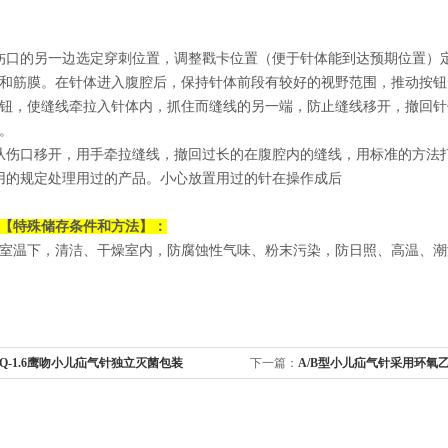
伤口的另一边选定穿刺位置，调整戳卡位置（便于针体能到达预期位置）
和筋膜。在针体进入腹腔后，保持针体前段有较好的视野范围，推动按钮
钮，使缝线牵拉入针体内，抓住而缝线的另一端，防止缝线移开，撤回针
。
从伤口移开，用手牵拉缝线，撤回过长的在腹腔内的缝线，用标准的方法
用的规定处理用过的产品。小心放置用过的针在操作成后
【特殊储存条件和方法】：
室温下，清洁、干燥室内，防腐蚀性气味、粉末污染，防日照、高温、潮
Q-1.6鹰吻小儿疝气针独立灭菌包装​
下一篇：
A/B型小儿疝气针采用环氧