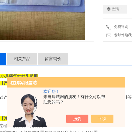
型号：
免费咨询：
发邮件给我们：2
相关产品
留言询价
型
小儿疝气针针头超细
【产品名称】：
小儿疝气针
欢迎您！
来自局域网的朋友！有什么可以帮
该产品用于腹腔镜手术缝线抓取，适合肝胆外科、胃肠外科、泌尿外科等
助您的吗？
【注意事项、
以及提示性内容】
作过程中需要有良好的视野。