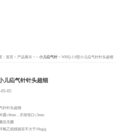
置：
首页
>
产品展示
> >
小儿疝气针
> WHQ-1.6型小儿疝气针针头超细
6型小儿疝气针针头超细
-05-05
疝气针针头超细
露≥8mm，爪钳张口≥3mm
菌后无菌
氧乙烷残留应不大于10ug/g