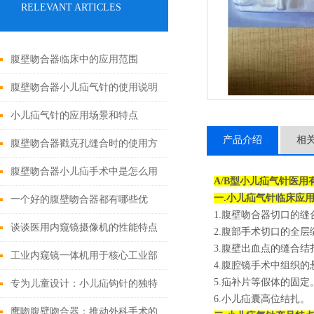
RELEVANT ARTICLES
腹壁吻合器临床中的应用范围
腹壁吻合器小儿疝气针的使用说明
小儿疝气针的应用场景和特点
产品介绍
相
腹壁吻合器戳克孔缝合时的使用方
法
腹壁吻合器小儿疝手术中是怎么用
A/B型小儿疝气针医用有
一.
小儿疝气针
临床应
的
一个好的腹壁吻合器都有哪些优
1.腹壁吻合器切口的缝
点？
谈谈医用内窥镜摄像机的性能特点
2.腹部手术切口的全层
3.腹壁出血点的缝合结
和使用注意事项
工业内窥镜一体机用于核心工业部
4.腹腔镜手术中组织的
5.疝补片等假体的固定
门无损检测
专为儿童设计：小儿疝钩针的独特
6.小儿疝囊高位结扎。
之处
鹰吻腹壁吻合器：推动外科手术的