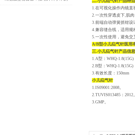
二.
小儿疝气针
产品特
1.在可视化操作内镜直
技术创新
2.一次性穿透皮下,
3.前端自动弹簧抓钳
4.兼容缝合线，适用规
5.一次性使用，避免交
A/B型小儿疝气针医用有
三.
小儿疝气针
产品信
1.A型：WHQ-1.8(15G)
2.B型：WHQ-1.8(15G)
3.有效长度：150mm
小儿疝气针
1.IS09001:2008。
2.TUVIS013485：201
3.GMP。