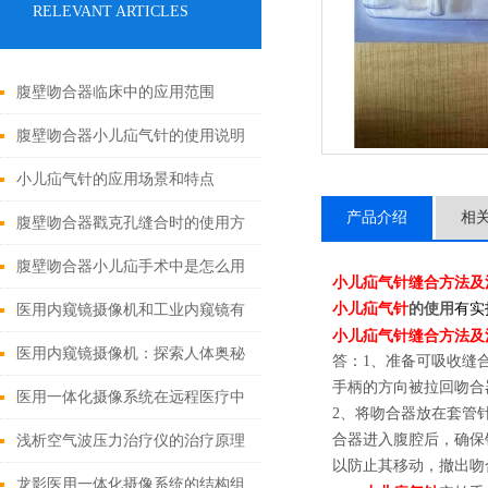
RELEVANT ARTICLES
腹壁吻合器临床中的应用范围
腹壁吻合器小儿疝气针的使用说明
小儿疝气针的应用场景和特点
产品介绍
相
腹壁吻合器戳克孔缝合时的使用方
法
腹壁吻合器小儿疝手术中是怎么用
小儿疝气针缝合方法及
小儿疝气针
有实
的
的使用
医用内窥镜摄像机和工业内窥镜有
小儿疝气针缝合方法及
哪些区别?
医用内窥镜摄像机：探索人体奥秘
答：1、准备可吸收缝
手柄的方向被拉回吻合
的神奇之眼
医用一体化摄像系统在远程医疗中
2、将吻合器放在套管
的应用
合器进入腹腔后，确保
浅析空气波压力治疗仪的治疗原理
以防止其移动，撤出吻
及注意事项
龙影医用一体化摄像系统的结构组