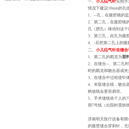
小儿疝气针
一、
实拍手
情况下建议10mm的
成与功能优势
1、--孔，在腹腔镜
2、第二孔，在腹腔镜
孔（脐孔）移动到这个
3、第三孔，此孔为腹
4、-后把第二孔上的
小儿疝气针
二、
在缝合
1、第二孔的戳克为
塑
2、在缝合--、第二
时的戳克和吻合器成夹
3、在缝合中过程使针
4、夹取缝合线，吻合
柄放线会更容易些。
5、手术缝线依个人的
用7号线（出院时需拆
济南明天医疗设备有限
的腹壁缝合穿刺针，无