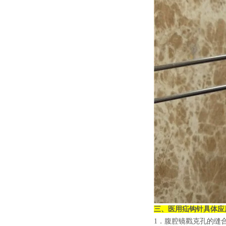
三、
医用疝钩针
具体应
1．腹腔镜戳克孔的缝