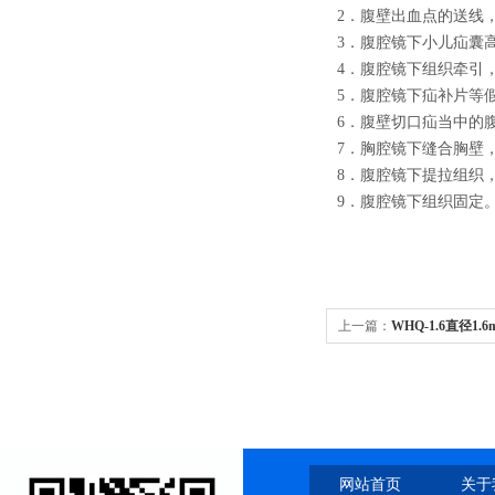
2．腹壁出血点的送线
3．腹腔镜下小儿疝囊
4．腹腔镜下组织牵引
5．腹腔镜下疝补片等
6．腹壁切口疝当中的
7．胸腔镜下缝合胸壁
8．腹腔镜下提拉组织
9．腹腔镜下组织固定
上一篇：
WHQ-1.6直径
网站首页
关于