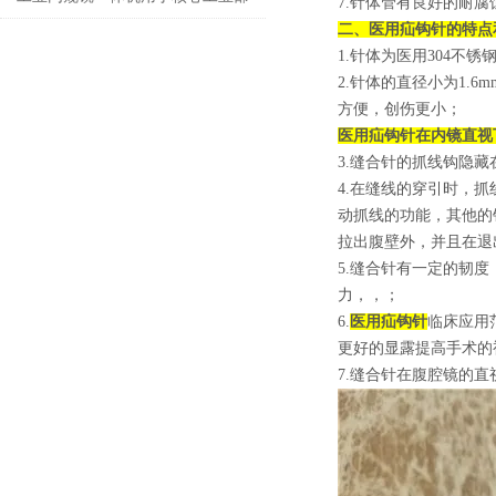
7.针体管有良好的耐腐
二、
医用疝钩针
的特点
门无损检测
1.针体为医用304
2.针体的直径小为1.
方便，创伤更小；
医用疝钩针在内镜直视
3.缝合针的抓线钩隐
4.在缝线的穿引时，
动抓线的功能，其他的
拉出腹壁外，并且在退
5.缝合针有一定的韧
力，，；
6.
医用疝钩针
临床应用
更好的显露提高手术的
7.缝合针在腹腔镜的