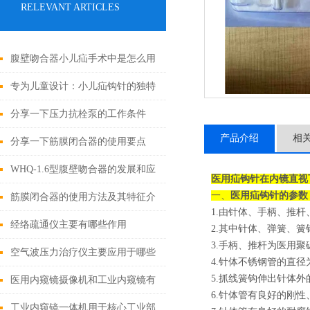
RELEVANT ARTICLES
腹壁吻合器小儿疝手术中是怎么用
的
专为儿童设计：小儿疝钩针的独特
之处
分享一下压力抗栓泵的工作条件
产品介绍
相
分享一下筋膜闭合器的使用要点
WHQ-1.6型腹壁吻合器的发展和应
医用疝钩针在内镜直视
一、
医用疝钩针
的参数
用为外科手术领域带来了新的可能
筋膜闭合器的使用方法及其特征介
1.由针体、手柄、推
性
绍
经络疏通仪主要有哪些作用
2.其中针体、弹簧、簧
3.手柄、推杆为医用聚
空气波压力治疗仪主要应用于哪些
4.针体不锈钢管的直径为
5.抓线簧钩伸出针体外
症状？
医用内窥镜摄像机和工业内窥镜有
6.针体管有良好的刚性、
哪些区别?
工业内窥镜一体机用于核心工业部