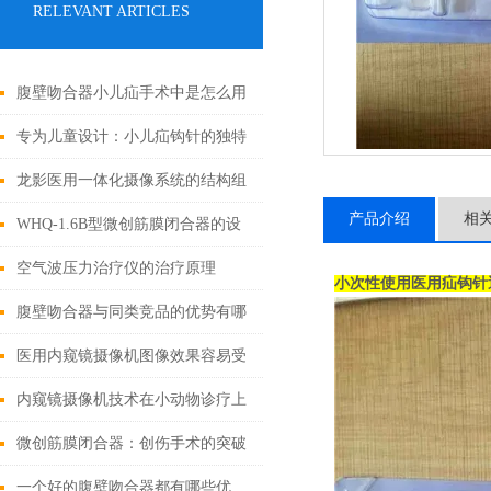
RELEVANT ARTICLES
腹壁吻合器小儿疝手术中是怎么用
的
专为儿童设计：小儿疝钩针的独特
之处
龙影医用一体化摄像系统的结构组
产品介绍
相
成与功能优势
WHQ-1.6B型微创筋膜闭合器的设
计原理与应用
空气波压力治疗仪的治疗原理
小次性使用医用疝钩针
腹壁吻合器与同类竞品的优势有哪
些？
医用内窥镜摄像机图像效果容易受
什么影响？
内窥镜摄像机技术在小动物诊疗上
的应用有哪些?
微创筋膜闭合器：创伤手术的突破
性进展
一个好的腹壁吻合器都有哪些优