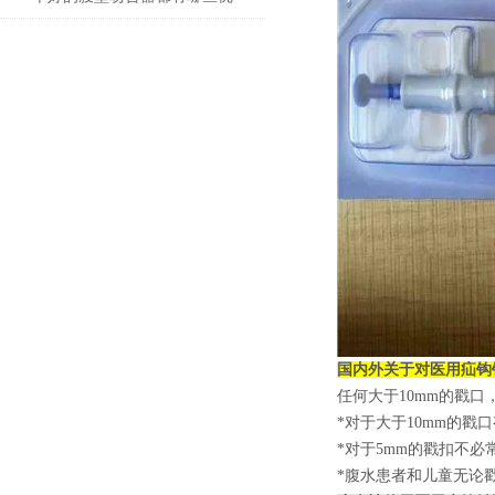
点？
国内外关于对
医用疝钩
任何大于10mm的戳
*对于大于10mm的
*对于5mm的戳扣不
*腹水患者和儿童无论