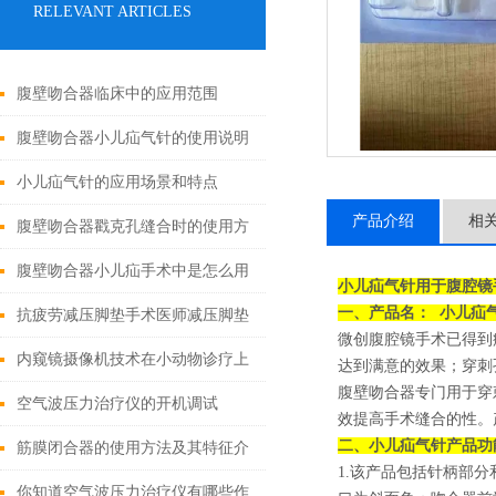
RELEVANT ARTICLES
腹壁吻合器临床中的应用范围
腹壁吻合器小儿疝气针的使用说明
小儿疝气针的应用场景和特点
产品介绍
相
腹壁吻合器戳克孔缝合时的使用方
法
腹壁吻合器小儿疝手术中是怎么用
小儿疝气针用于腹腔镜
一、产品名：
小儿疝
的
抗疲劳减压脚垫手术医师减压脚垫
微创腹腔镜手术已得到
的特点
内窥镜摄像机技术在小动物诊疗上
达到满意的效果；穿刺
腹壁吻合器专门用于穿
的应用有哪些?
空气波压力治疗仪的开机调试
效提高手术缝合的性。产
二、
小儿疝气针
产品功
筋膜闭合器的使用方法及其特征介
1.该产品包括针柄部
绍
你知道空气波压力治疗仪有哪些作