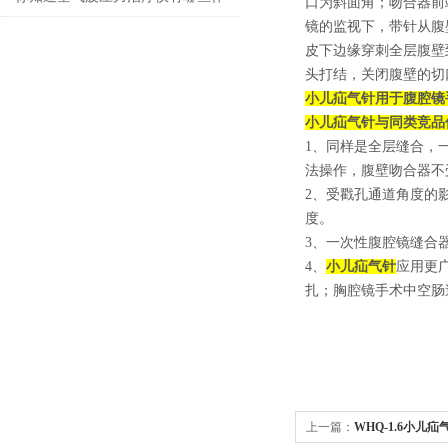
口为斜面角；吻合器前
镜的监视下，带针从腹
用吗？
皮下边缘穿刺全层腹壁
头打结，关闭腹壁的切
小儿疝气针用于腹腔镜
小儿疝气针
与同类竞品
1、同样是全层缝合，一
法操作，腹壁吻合器不
2、受戳孔通道角度的
度。
3、一次性腹腔镜缝合
4、
小儿疝气针
应用更
扎；胸腔镜手术中空肠
上一篇：
WHQ-1.6小