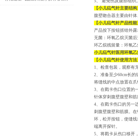
5、
避免伤及腹部组织
【
小儿疝气针
主要结构
用吗？
腹壁吻合器主要由针体
【
小儿疝气针
产品性能
产品按下按钮抓钳外露≥
无菌：环氧乙烷灭菌后
环乙烷残留量：环氧乙烷
小儿疝气针医用环氧乙
【
小儿疝气针
使用方法
1、检查包装，观察有
2、准备至少60cm
将缝线的中点放置在爪
3、在戳卡伤口位置的
针体穿刺腹壁腹壁和筋
4、在戳卡伤口的另一
刺腹壁腹壁和筋膜。在
环，松开按钮，使缝线
端离开探针。
5、将戳卡从伤口移开