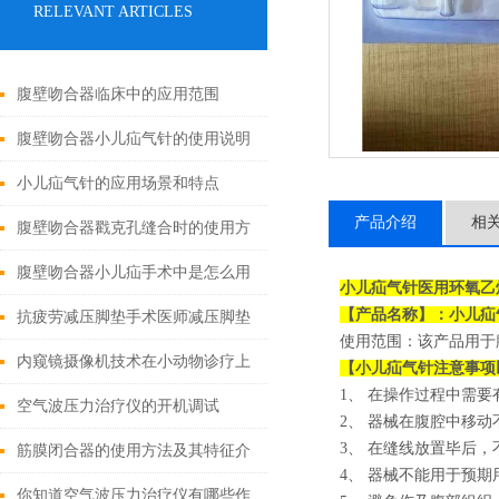
RELEVANT ARTICLES
腹壁吻合器临床中的应用范围
腹壁吻合器小儿疝气针的使用说明
小儿疝气针的应用场景和特点
产品介绍
相
腹壁吻合器戳克孔缝合时的使用方
法
腹壁吻合器小儿疝手术中是怎么用
小儿疝气针医用环氧乙
【产品名称】：
小儿疝
的
抗疲劳减压脚垫手术医师减压脚垫
使用范围：该产品用于
的特点
内窥镜摄像机技术在小动物诊疗上
【
小儿疝气针
注意事项
1、
在操作过程中需要
的应用有哪些?
空气波压力治疗仪的开机调试
2、
器械在腹腔中移动
3、
在缝线放置毕后，
筋膜闭合器的使用方法及其特征介
4、
器械不能用于预期
绍
你知道空气波压力治疗仪有哪些作