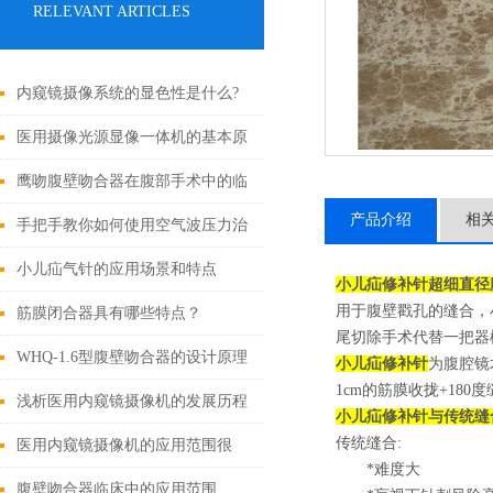
RELEVANT ARTICLES
内窥镜摄像系统的显色性是什么?
医用摄像光源显像一体机的基本原
理与构成
鹰吻腹壁吻合器在腹部手术中的临
产品介绍
相
床应用
手把手教你如何使用空气波压力治
疗仪
小儿疝气针的应用场景和特点
小儿疝修补针超细直径
用于腹壁戳孔的缝合，
筋膜闭合器具有哪些特点？
尾切除手术代替一把器
WHQ-1.6型腹壁吻合器的设计原理
小儿疝修补针
为腹腔镜
1cm的筋膜收拢+180度
与应用
浅析医用内窥镜摄像机的发展历程
小儿疝修补针
与传统缝
传统缝合:
医用内窥镜摄像机的应用范围很
*难度大
广，可以用于各种内科、外科和妇
腹壁吻合器临床中的应用范围