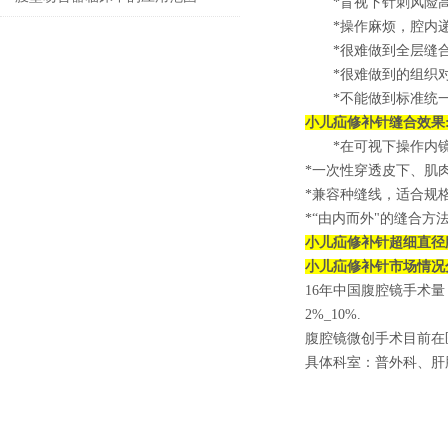
*盲视下针刺风险
*操作麻烦，腔内递
科手术
*很难做到全层缝
*很难做到的组织
*不能做到标准统
小儿疝修补针
缝合效果
*在可视下操作内
*一次性穿透皮下、肌
*兼容种缝线，适合
*“由内而外"的缝合方
小儿疝修补针超细直径
小儿疝修补针
市场情况
16年中国腹腔镜手术量
2%_10%.
腹腔镜微创手术目前在
具体科室：普外科、肝