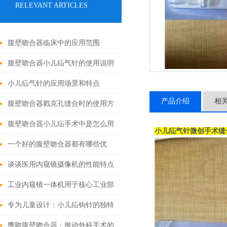
RELEVANT ARTICLES
腹壁吻合器临床中的应用范围
腹壁吻合器小儿疝气针的使用说明
小儿疝气针的应用场景和特点
产品介绍
相
腹壁吻合器戳克孔缝合时的使用方
法
腹壁吻合器小儿疝手术中是怎么用
小儿疝气针微创手术缝
的
一个好的腹壁吻合器都有哪些优
点？
谈谈医用内窥镜摄像机的性能特点
和使用注意事项
工业内窥镜一体机用于核心工业部
门无损检测
专为儿童设计：小儿疝钩针的独特
之处
鹰吻腹壁吻合器：推动外科手术的