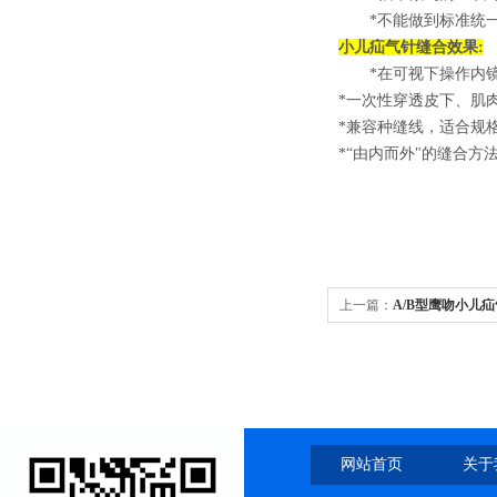
*不能做到标准统
小儿疝气针
缝合效果:
*在可视下操作内
*一次性穿透皮下、肌
*兼容种缝线，适合
*“由内而外"的缝合方
上一篇：
A/B型鹰吻小儿
网站首页
关于