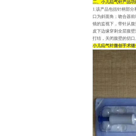
二、
小儿疝气针
产品功
1.该产品包括针柄部
口为斜面角；吻合器前
镜的监视下，带针从腹
皮下边缘穿刺全层腹壁
打结，关闭腹壁的切口
小儿疝气针微创手术缝