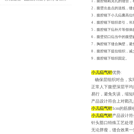
1．腹腔镜戳克孔的缝合，
2．腹壁出血点的送线，缝
用吗？
3．腹腔镜下小儿疝囊高位
4．腹腔镜下组织牵引，吊
5．腹腔镜下疝补片等假体
6．腹壁切口疝当中的腹壁
7．胸腔镜下缝合胸壁，避
8．腹腔镜下提拉组织，减
9．腹腔镜下组织固定。
小儿疝气针
优势:
确保层组织对合，实现戳
正常人下腹壁深层平均厚
易行，避免失误，缩短
产品设计符合上对戳孔
小儿疝气针
1cm的筋膜
小儿疝气针
产品设计符
针头豁口特殊工艺处理
无论胖瘦，缝合效果一