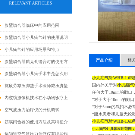
RELEVANT ARTICLES
腹壁吻合器临床中的应用范围
腹壁吻合器小儿疝气针的使用说明
小儿疝气针的应用场景和特点
产品介绍
相
腹壁吻合器戳克孔缝合时的使用方
法
腹壁吻合器小儿疝手术中是怎么用
小儿疝气针WHB-1.6
国内外关于对
小儿疝气
的
抗疲劳减压脚垫手术医师减压脚垫
任何大于10mm的戳
的特点
内窥镜摄像机技术在小动物诊疗上
*对于大于10mm的
*对于5mm的戳扣不
的应用有哪些?
空气波压力治疗仪的开机调试
*腹水患者和儿童无论
小儿疝气针WHB-1.6
筋膜闭合器的使用方法及其特征介
小儿疝气针具体应用范围
绍
你知道空气波压力治疗仪有哪些作