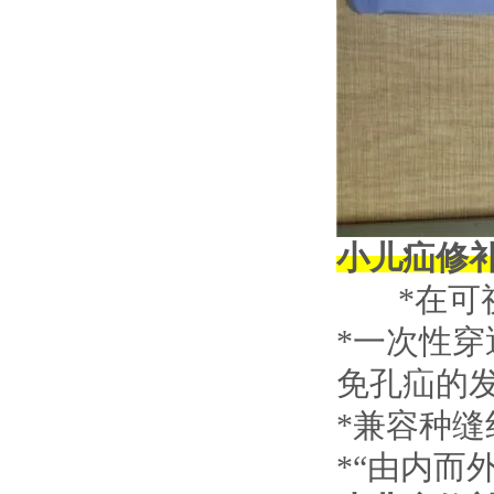
小儿疝修
*在可视
*一次性
免孔疝的
*兼容种
*“由内而