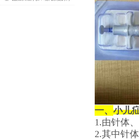
器？
一、
小儿
1.由针体
2.其中针