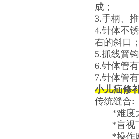
成；
3.手柄、
4.针体不
右的斜口
5.抓线簧
6.针体管
7.针体管
小儿疝修
传统缝合:
*难度
*盲视下
*操作麻