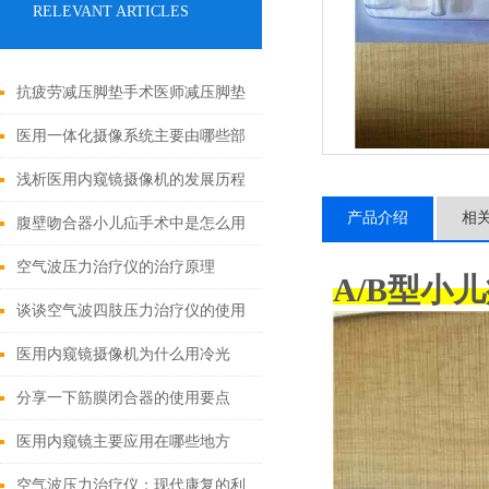
RELEVANT ARTICLES
抗疲劳减压脚垫手术医师减压脚垫
的特点
医用一体化摄像系统主要由哪些部
分组成？
浅析医用内窥镜摄像机的发展历程
产品介绍
相
腹壁吻合器小儿疝手术中是怎么用
的
空气波压力治疗仪的治疗原理
A/B型小
谈谈空气波四肢压力治疗仪的使用
注意事项
医用内窥镜摄像机为什么用冷光
源?
分享一下筋膜闭合器的使用要点
医用内窥镜主要应用在哪些地方
空气波压力治疗仪：现代康复的利