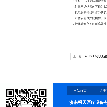
3.手柄、推杆为医用聚碳酸
4.针体不锈钢管的直径为1.
5.抓线簧钩伸出针体外的长
6.针体管有良好的刚性、韧性
7.针体管有良好的耐腐蚀性
上一篇：
WHQ-1.6小
固定
网站首页
关于
济南明天医疗设备