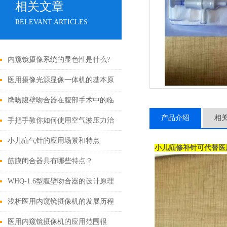
相关文章
RELEVANT ARTICLES
内窥镜摄像系统的显色性是什么?
医用摄像光源显像一体机的基本原
理与构成
鹰吻腹壁吻合器在腹部手术中的临
产品介绍
相
床应用
手把手教你如何使用空气波压力治
疗仪
小儿疝气针的应用场景和特点
小儿疝修补针可代替医
筋膜闭合器具有哪些特点？
WHQ-1.6型腹壁吻合器的设计原理
与应用
浅析医用内窥镜摄像机的发展历程
医用内窥镜摄像机的应用范围很