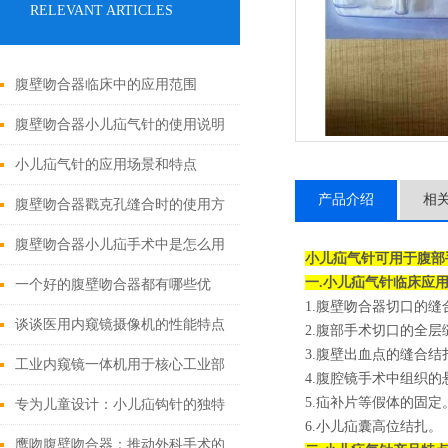
RELEVANT ARTICLES
腹壁吻合器临床中的应用范围
腹壁吻合器小儿疝气针的使用说明
小儿疝气针的应用场景和特点
产品介绍
相
腹壁吻合器戳克孔缝合时的使用方
法
腹壁吻合器小儿疝手术中是怎么用
小儿疝气针可用于
腹部
一.
小儿疝气针
临床应
的
一个好的腹壁吻合器都有哪些优
1.腹壁吻合器切口的缝
点？
谈谈医用内窥镜摄像机的性能特点
2.腹部手术切口的全层
3.腹壁出血点的缝合结
和使用注意事项
工业内窥镜一体机用于核心工业部
4.腹腔镜手术中组织的
5.疝补片等假体的固定
门无损检测
专为儿童设计：小儿疝钩针的独特
6.小儿疝囊高位结扎。
之处
鹰吻腹壁吻合器：推动外科手术的