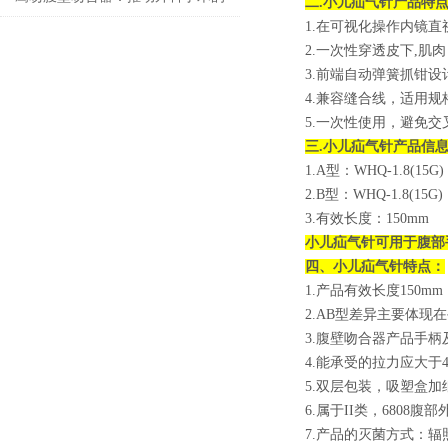
二.
小儿疝气针
产品特
1.在可视化操作内镜直
技术创新
2.一次性穿透皮下,
3.前端自动弹簧抓钳
4.兼容缝合线，适用规
5.一次性使用，避免交
三.
小儿疝气针
产品信
1.A型：WHQ-1.8(15G)
2.B型：WHQ-1.8(15G)
3.有效长度：150mm
小儿疝气针可用于
腹部
四、
小儿疝气针
特点：
1.产品有效长度150mm
2.AB型差异主要体现
3.腹壁吻合器产品手柄
4.能承受的拉力应大于
5.双层包装，吸塑盒加
6.属于II类，6808腹
7.产品的灭菌方式：辐