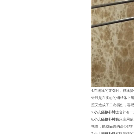
4.在缝线的穿引时，抓线
针只是在实心的钢丝体上
壁又造成了二次损伤，容易
5.
小儿疝修补针
缝合针有一
6.
小儿疝修补针
临床应用范
视野，能成疝囊的高位结
7.
小儿疝修补针
在腹腔镜的