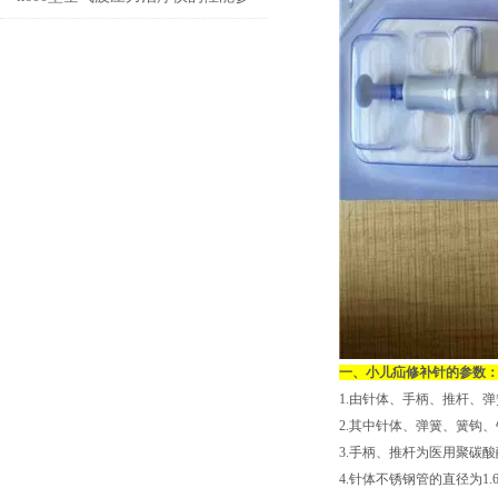
数
一、
小儿疝修补针
的参数
1.由针体、手柄、推杆、
2.其中针体、弹簧、簧钩、
3.手柄、推杆为医用聚碳酸
4.针体不锈钢管的直径为1.