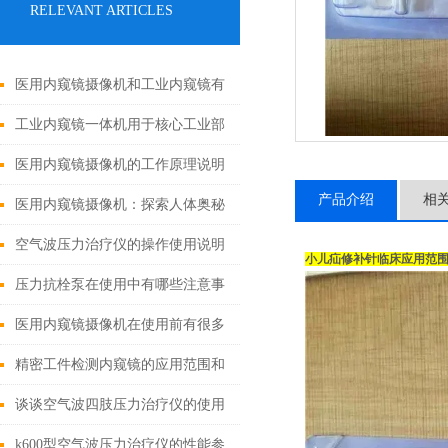
RELEVANT ARTICLES
医用内窥镜摄像机和工业内窥镜有
哪些区别?
工业内窥镜一体机用于核心工业部
门无损检测
医用内窥镜摄像机的工作原理说明
产品介绍
相
医用内窥镜摄像机：探索人体奥秘
的神奇之眼
空气波压力治疗仪的操作使用说明
小儿疝修补针临床应用范
压力抗栓泵在使用中有哪些注意事
项？
医用内窥镜摄像机在使用前有很多
需要注意的细节
精密工件检测内窥镜的应用范围和
参数
谈谈空气波四肢压力治疗仪的使用
注意事项
k600型空气波压力治疗仪的性能参