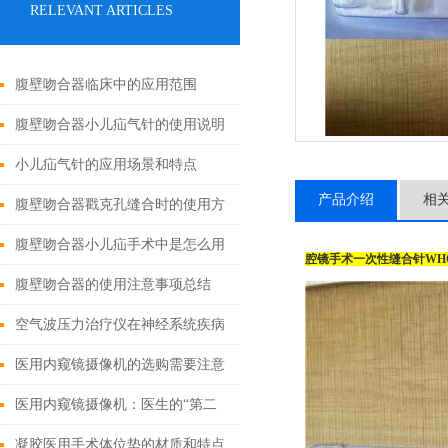
RELEVANT ARTICLES
腹壁吻合器临床中的应用范围
腹壁吻合器小儿疝气针的使用说明
小儿疝气针的应用场景和特点
产品介绍
相
腹壁吻合器戳克孔缝合时的使用方
法
腹壁吻合器小儿疝手术中是怎么用
腔镜手术一次性缝合针WHQ
的
腹壁吻合器的使用注意事项总结
空气波压力治疗仪在神经系统疾病
中的应用效果如何？
医用内窥镜摄像机的选购需要注意
什么？
医用内窥镜摄像机：医生的“第二
双眼睛”
凝胶医用手术体位垫的材质和特点