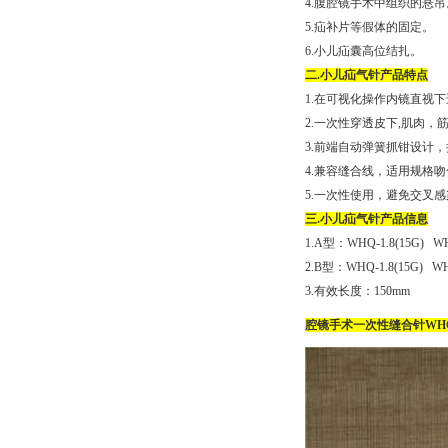
4.腹腔镜手术中组织的悬吊
5.疝补片等假体的固定。
6.小儿疝囊高位结扎。
二.小儿疝气针产品特点
1.在可视化操作内镜直视下
2.一次性穿透皮下,肌肉
3.前端自动弹簧抓钳设计
4.兼容缝合线，适用规格
5.一次性使用，避免交叉感
三.小儿疝气针产品信息
1.A型：WHQ-1.8(15G) WH
2.B型：WHQ-1.8(15G) WHQ
3.有效长度：150mm
腔镜手术一次性缝合针WHQ