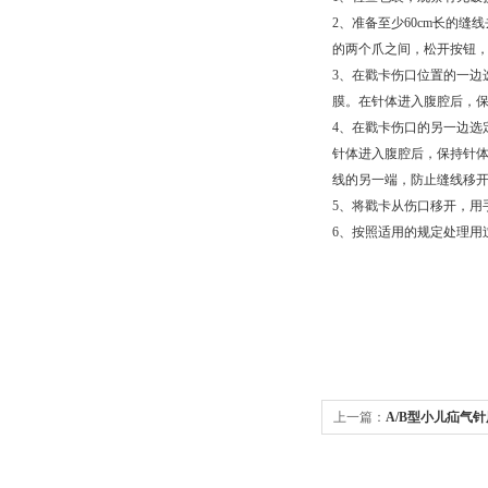
2、准备至少60cm长的
的两个爪之间，松开按钮
3、在戳卡伤口位置的一边
膜。在针体进入腹腔后，
4、在戳卡伤口的另一边选
针体进入腹腔后，保持针
线的另一端，防止缝线移
5、将戳卡从伤口移开，用
6、按照适用的规定处理用
上一篇：
A/B型小儿疝气