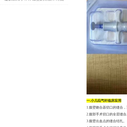
一.小儿疝气针临床应用
1.腹壁吻合器切口的缝合，
2.腹部手术切口的全层缝合
3.腹壁出血点的缝合结扎。