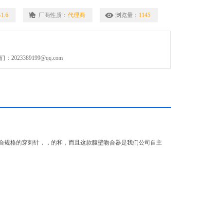
1.6
厂商性质：
代理商
浏览量：
1145
023389199@qq.com
合规格的穿刺针，，的和，而且这款腹壁吻合器是我们公司自主