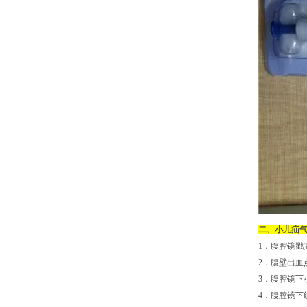
二、小儿疝
1．腹腔镜戳
2．腹壁出血
3．腹腔镜下
4．腹腔镜下