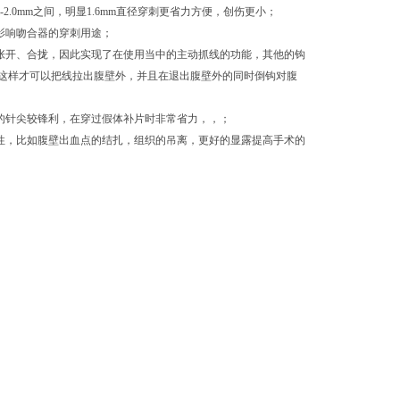
2.0mm之间，明显1.6mm直径穿刺更省力方便，创伤更小；
影响吻合器的穿刺用途；
张开、合拢，因此实现了在使用当中的主动抓线的功能，其他的钩
这样才可以把线拉出腹壁外，并且在退出腹壁外的同时倒钩对腹
的针尖较锋利，在穿过假体补片时非常省力，，；
性，比如腹壁出血点的结扎，组织的吊离，更好的显露提高手术的