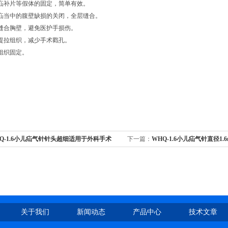
疝补片等假体的固定，简单有效。
疝当中的腹壁缺损的关闭，全层缝合。
缝合胸壁，避免医护手损伤。
提拉组织，减少手术戳孔。
组织固定。
Q-1.6小儿疝气针针头超细适用于外科手术
下一篇：
WHQ-1.6小儿疝气针直径1
关于我们
新闻动态
产品中心
技术文章