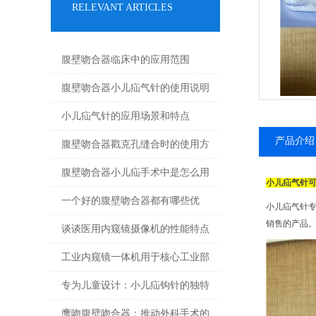
RELEVANT ARTICLES
腹壁吻合器临床中的应用范围
腹壁吻合器小儿疝气针的使用说明
小儿疝气针的应用场景和特点
产品介绍
腹壁吻合器戳克孔缝合时的使用方
法
腹壁吻合器小儿疝手术中是怎么用
小儿疝气针
的
一个好的腹壁吻合器都有哪些优
小儿疝气针
销售的产品
点？
谈谈医用内窥镜摄像机的性能特点
和使用注意事项
工业内窥镜一体机用于核心工业部
门无损检测
专为儿童设计：小儿疝钩针的独特
之处
鹰吻腹壁吻合器：推动外科手术的