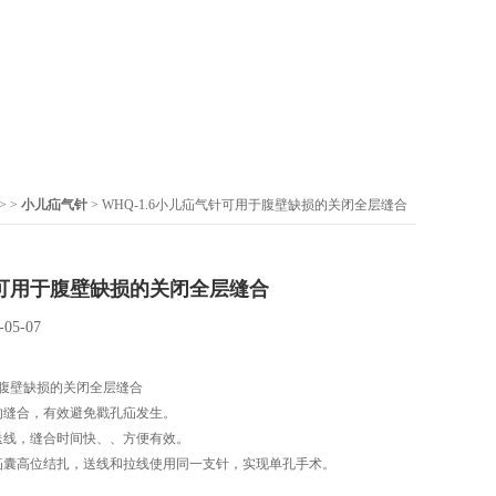
> >
小儿疝气针
> WHQ-1.6小儿疝气针可用于腹壁缺损的关闭全层缝合
可用于腹壁缺损的关闭全层缝合
-05-07
腹壁缺损的关闭全层缝合
的缝合，有效避免戳孔疝发生。
送线，缝合时间快、、方便有效。
疝囊高位结扎，送线和拉线使用同一支针，实现单孔手术。