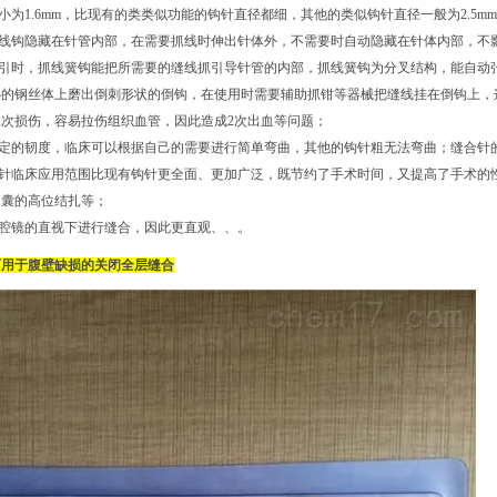
径小为1.6mm，比现有的类类似功能的钩针直径都细，其他的类似钩针直径一般为2.5mm-
抓线钩隐藏在针管内部，在需要抓线时伸出针体外，不需要时自动隐藏在针体内部，不
穿引时，抓线簧钩能把所需要的缝线抓引导针管的内部，抓线簧钩为分叉结构，能自动
心的钢丝体上磨出倒刺形状的倒钩，在使用时需要辅助抓钳等器械把缝线挂在倒钩上，
次损伤，容易拉伤组织血管，因此造成2次出血等问题；
一定的韧度，临床可以根据自己的需要进行简单弯曲，其他的钩针粗无法弯曲；缝合针
针临床应用范围比现有钩针更全面、更加广泛，既节约了手术时间，又提高了手术的
疝囊的高位结扎等；
腹腔镜的直视下进行缝合，因此更直观、、。
可用于
腹壁缺损的关闭全层缝合