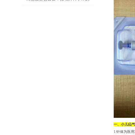
技术创新
一、小儿疝
1.针体为医