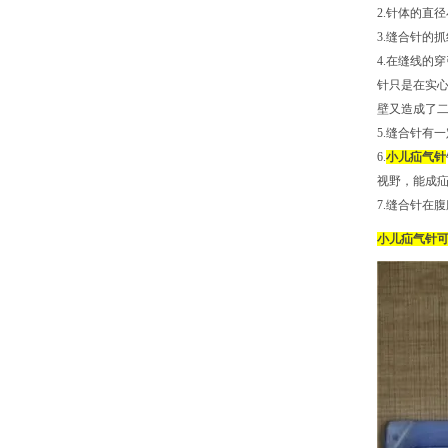
2.针体的直
3.缝合针的
4.在缝线的
针只是在实
壁又造成了二
5.缝合针有
6.
小儿疝气针
视野，能成
7.缝合针在
小儿疝气针