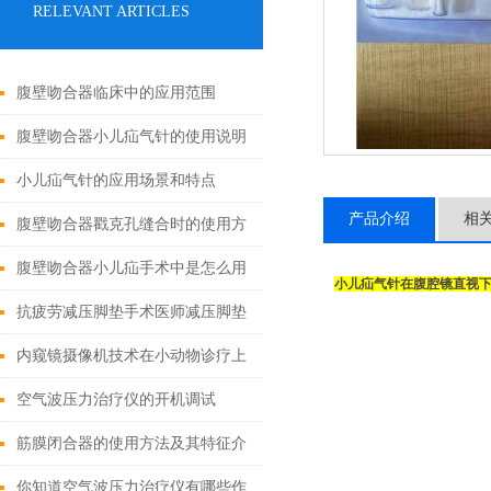
RELEVANT ARTICLES
腹壁吻合器临床中的应用范围
腹壁吻合器小儿疝气针的使用说明
小儿疝气针的应用场景和特点
产品介绍
相
腹壁吻合器戳克孔缝合时的使用方
法
腹壁吻合器小儿疝手术中是怎么用
小儿疝气针在腹腔镜直视
的
抗疲劳减压脚垫手术医师减压脚垫
的特点
内窥镜摄像机技术在小动物诊疗上
的应用有哪些?
空气波压力治疗仪的开机调试
筋膜闭合器的使用方法及其特征介
绍
你知道空气波压力治疗仪有哪些作