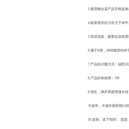
3.腹壁吻合器产品手柄及推
4.能承受的拉力应大于40牛
5.双层包装，吸塑盒加纸塑
6.属于II类，6808腹部外
7.产品的灭菌方式：辐照灭
8.产品的有效期：3年
9.强生，桐庐系腹壁缝合
卡迪等，卡迪外观和我们的
10.皮肤、皮下组织 、肌