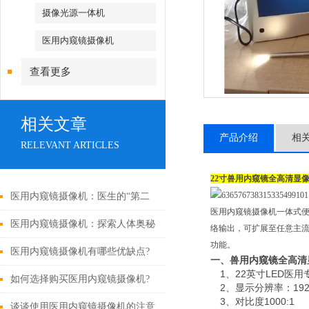
摄像光源一体机
医用内窥镜摄像机
查看更多
相关文章
产品介绍
相
RELEVANT ARTICLES
22寸兽用内窥镜全高清显
医用内窥镜摄像机：医生的“第二
医用内窥镜摄像机一体式便
双眼睛”
医用内窥镜摄像机：探索人体奥秘
络输出，可扩展至任意主
功能。
的神奇之眼
医用内窥镜摄像机有哪些优缺点?
一、兽用内窥镜全高清
1、22英寸
LED
医用
如何选择购买医用内窥镜摄像机?
2、显示分辨率：
19
3、对比度
1000:1
谈谈使用医用内窥镜摄像机的注意