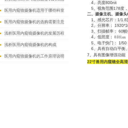
4、亮度
800nit
5、视角范围
178
度
事项
医用内窥镜摄像机适用于哪些科室
二、摄像主机、摄像头
1、感光芯片：1/1.
范围？
医用内窥镜摄像机的选购需要注意
2、分辨率：
1920*1
3
、扫描帧率：
60
帧
什么？
浅析医用内窥镜摄像机的发展历程
4
、低
照度：
0.01Lux
5
、电子快门：
1/
5
0 
浅析医用内窥镜摄像机的构成
6
、具有自动白平衡
7
、具有图像增强功能
医用内窥镜摄像机的工作原理说明
22寸兽用内窥镜全高