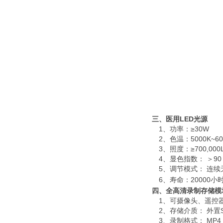
三、医用
LED
光源
1、功率：≥
30W
2、色温：
5000K~6
3、照度：≥
700,000
4、显色指数：
＞
90
5、调节模式：
连续
6、寿命：
20000
小
四、全高清录制存储模
1、可摄像头、遥控
2、存储介质：
外置
3、录制格式：
MP
4