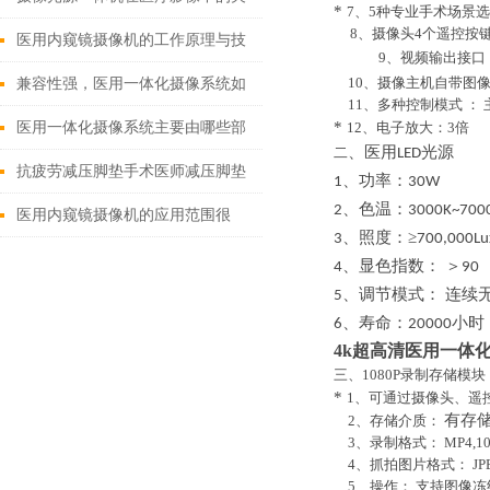
*
7
、
5
种专业手术
场景
选
8
、摄像头
4个遥控按
键作用
医用内窥镜摄像机的工作原理与技
9
、视频输出接口
术创新
1
0
、摄像主机自带图
兼容性强，医用一体化摄像系统如
1
1
、多种控制模式
：
何改变现有医疗设备格局？
*
医用一体化摄像系统主要由哪些部
1
2
、电子放大：
3倍
、医用
光源
二
LED
分组成？
抗疲劳减压脚垫手术医师减压脚垫
、功率：
1
30W
、色温：
2
3
000K~
7
00
的特点
医用内窥镜摄像机的应用范围很
、照度：≥
3
700,000Lu
广，可以用于各种内科、外科和妇
、显色指数： ＞
4
90
、调节模式： 连续
5
科手术
、寿命：
小时
6
20000
4k超高清医用一体
三
、
1080P录制存储模块
*
1、可通过摄像头、遥
有存
2、存储介质：
3、录制格式： MP4,
1
4、抓拍图片格式： JP
5、操作： 支持图像冻