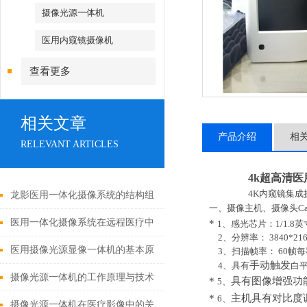
摄像光源一体机
医用内窥镜摄像机
查看更多
相关文章
产品介绍
相
RELEVANT ARTICLES
4k超高清
4K内窥镜
集成
龙影医用一体化摄像系统的结构组
一、摄像主机、摄像头
C
成与功能优势
医用一体化摄像系统在远程医疗中
*
1、感光芯片：1/
1.8
英
2、分辨率： 3840*216
的应用
医用摄像光源显像一体机的基本原
3、扫描帧率：
60
帧每
手动触发
4
、具有
白
理与构成
摄像光源一体机的工作原理与技术
*
具有图像增强功
5
、
*
主机具有
对比度
6
、
解析
摄像光源一体机在医疗影像中的关