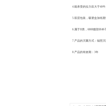
4.能承受的拉力应大于40牛
5.双层包装，吸塑盒加纸塑
6.属于II类，6808腹部外
7.产品的灭菌方式：辐照灭
8.产品的有效期：3年