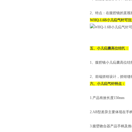
2、特点：在腹腔镜的直视
WHQ-1.6B小儿疝气针可
五、小儿疝囊高位结扎：
1、腹腔镜小儿疝囊高位结
2、前端抓钳设计，抓钳缝
六、小儿疝气针特点：
1.产品有效长度150mm
2.AB型差异主要体现在手
3.腹壁吻合器产品手柄及推