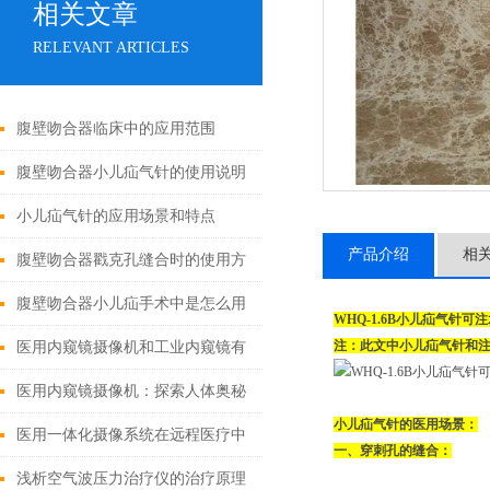
相关文章
RELEVANT ARTICLES
腹壁吻合器临床中的应用范围
腹壁吻合器小儿疝气针的使用说明
小儿疝气针的应用场景和特点
产品介绍
相
腹壁吻合器戳克孔缝合时的使用方
法
腹壁吻合器小儿疝手术中是怎么用
WHQ-1.6B小儿疝气针可
的
注：此文中小儿疝气针和
医用内窥镜摄像机和工业内窥镜有
哪些区别?
医用内窥镜摄像机：探索人体奥秘
小儿疝气针的医用场景：
的神奇之眼
医用一体化摄像系统在远程医疗中
一、穿刺孔的缝合：
的应用
浅析空气波压力治疗仪的治疗原理