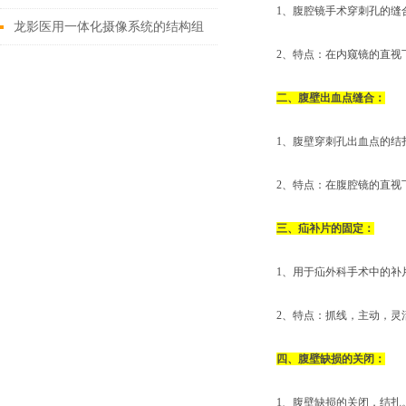
1、腹腔镜手术穿刺孔的缝
及注意事项
龙影医用一体化摄像系统的结构组
2、特点：在内窥镜的直视
成与功能优势
二、腹壁出血点缝合：
1、腹壁穿刺孔出血点的结
2、特点：在腹腔镜的直视
三、疝补片的固定：
1、用于疝外科手术中的补
2、特点：抓线，主动，灵
四、腹壁缺损的关闭：
1、腹壁缺损的关闭，结扎