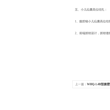
五、小儿疝囊高位结扎：
1、腹腔镜小儿疝囊高位结
2、前端抓钳设计，抓钳缝
上一篇：
WHQ-1.4B型