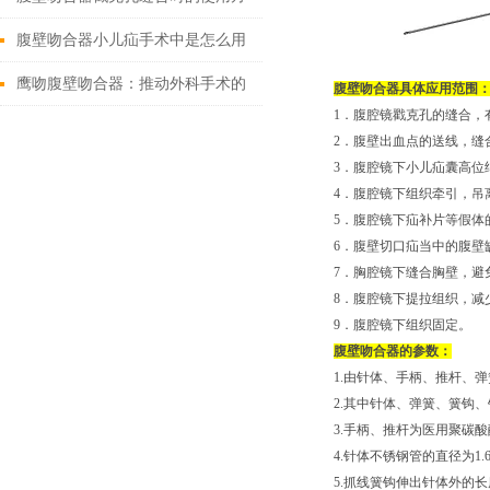
法
腹壁吻合器小儿疝手术中是怎么用
的
鹰吻腹壁吻合器：推动外科手术的
腹壁吻合器具体应用范围
1．腹腔镜戳克孔的缝合，
技术创新
2．腹壁出血点的送线，缝
3．腹腔镜下小儿疝囊高位
4．腹腔镜下组织牵引，吊
5．腹腔镜下疝补片等假体
6．腹壁切口疝当中的腹壁
7．胸腔镜下缝合胸壁，避
8．腹腔镜下提拉组织，减
9．腹腔镜下组织固定。
腹壁吻合器的参数：
1.由针体、手柄、推杆、
2.其中针体、弹簧、簧钩、
3.手柄、推杆为医用聚碳酸
4.针体不锈钢管的直径为1.
5.抓线簧钩伸出针体外的长