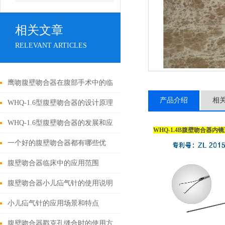
相关文章
RELEVANT ARTICLES
鹰吻腹壁吻合器在腹部手术中的临
产品介绍
相
床应用
WHQ-1.6型腹壁吻合器的设计原理
与应用
WHQ-1.6型腹壁吻合器的发展和应
WHQ-1.4B腹壁吻合器
用为外科手术领域带来了新的可能
一个好的腹壁吻合器都有哪些优
性
点？
腹壁吻合器临床中的应用范围
腹壁吻合器小儿疝气针的使用说明
小儿疝气针的应用场景和特点
腹壁吻合器戳克孔缝合时的使用方