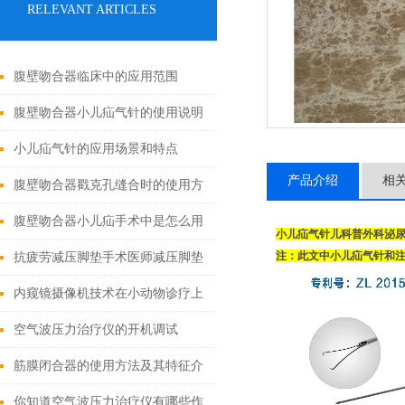
RELEVANT ARTICLES
腹壁吻合器临床中的应用范围
腹壁吻合器小儿疝气针的使用说明
小儿疝气针的应用场景和特点
产品介绍
相
腹壁吻合器戳克孔缝合时的使用方
法
腹壁吻合器小儿疝手术中是怎么用
小儿疝气针儿科普外科泌
的
注：此文中小儿疝气针和
抗疲劳减压脚垫手术医师减压脚垫
的特点
内窥镜摄像机技术在小动物诊疗上
的应用有哪些?
空气波压力治疗仪的开机调试
筋膜闭合器的使用方法及其特征介
绍
你知道空气波压力治疗仪有哪些作