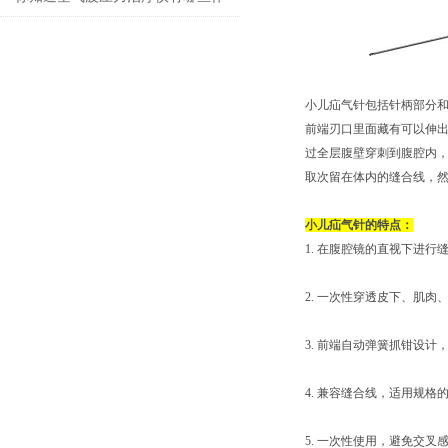
用吗？
小儿疝气针包括针柄部分
前端刃口里面藏有可以伸
过全层腹壁穿刺到腹腔内
取次留在体内的缝合线，
小儿疝气针的特点：
1. 在腹腔镜的直视下进行
2. 一次性穿透皮下、肌
3. 前端自动弹簧抓钳设
4. 兼容缝合线，适用规格
5. 一次性使用，避免交叉