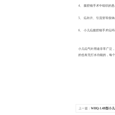
4、 腹腔镜手术中组织的
5、 疝补片、引流管等假
6、 小儿疝腹腔镜手术疝
小儿疝气针用途非常广泛
的也有无打水功能的，每
上一篇：
WHQ-1.4B型