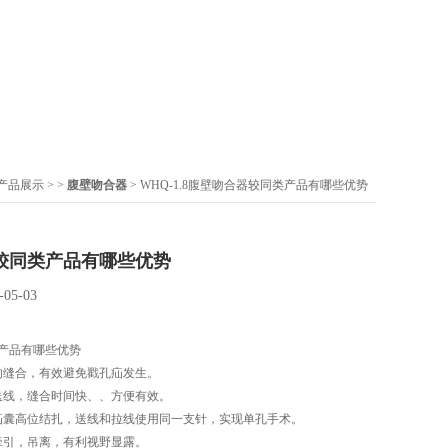
产品展示
> >
腹壁吻合器
> WHQ-1.8腹壁吻合器较同类产品有哪些优势
较同类产品有哪些优势
-05-03
产品有哪些优势
的缝合，有效避免戳孔疝发生。
送线，缝合时间快、、方便有效。
疝囊高位结扎，送线和拉线使用同一支针，实现单孔手术。
牵引，吊离，有利视野显露。