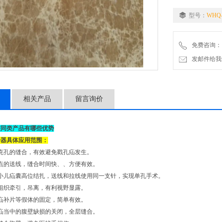
型号：
WHQ-
免费咨询：
发邮件给我们：2
相关产品
留言询价
较同类产品有哪些优势
合器具体应用范围：
克孔的缝合，有效避免戳孔疝发生。
点的送线，缝合时间快、、方便有效。
小儿疝囊高位结扎，送线和拉线使用同一支针，实现单孔手术。
组织牵引，吊离，有利视野显露。
疝补片等假体的固定，简单有效。
疝当中的腹壁缺损的关闭，全层缝合。