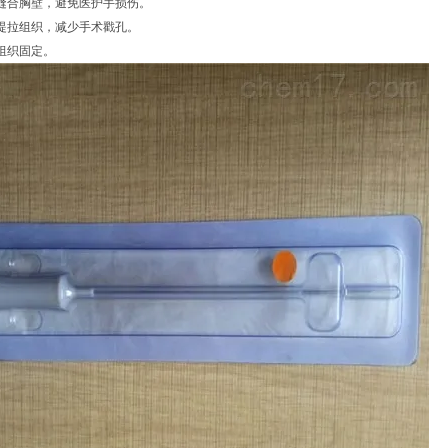
缝合胸壁，避免医护手损伤。
提拉组织，减少手术戳孔。
组织固定。