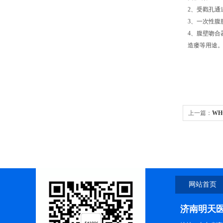
2、受戳孔
3、一次性
4、腹壁吻
造瘘等用途
上一篇：
WH
网站首页
济南明天