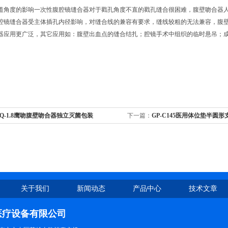
通道角度的影响一次性腹腔镜缝合器对于戳孔角度不直的戳孔缝合很困难，腹壁吻合器
腹腔镜缝合器受主体插孔内径影响，对缝合线的兼容有要求，缝线较粗的无法兼容，腹
合器应用更广泛，其它应用如：腹壁出血点的缝合结扎；腔镜手术中组织的临时悬吊；
。
Q-1.8​鹰吻腹壁吻合器独立灭菌包装
下一篇：
GP-C145医用体位垫半圆
适
关于我们
新闻动态
产品中心
技术文章
医疗设备有限公司