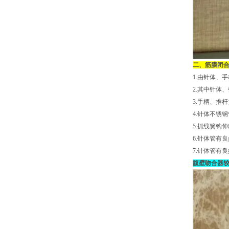
二、筋膜闭
1.由针体、
2.其中针体
3.手柄、推
4.针体不锈钢
5.抓线簧钩
6.针体管有良
7.针体管有
腹壁吻合器