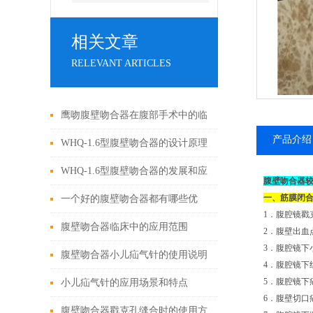
相关文章
RELEVANT ARTICLES
鹰吻腹壁吻合器在腹部手术中的临
产品介绍
床应用
WHQ-1.6型腹壁吻合器的设计原理
与应用
WHQ-1.6型腹壁吻合器的发展和应
腹壁吻合器
用为外科手术领域带来了新的可能
一、筋膜闭
一个好的腹壁吻合器都有哪些优
1．腹腔镜戳
性
点？
腹壁吻合器临床中的应用范围
2．腹壁出血
3．腹腔镜下
腹壁吻合器小儿疝气针的使用说明
4．腹腔镜下
5．腹腔镜下
小儿疝气针的应用场景和特点
6．腹壁切口
腹壁吻合器戳克孔缝合时的使用方