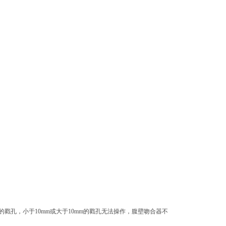
戳孔，小于10mm或大于10mm的戳孔无法操作，腹壁吻合器不