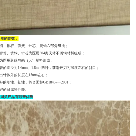
合器的参数：
手柄、推杆、弹簧、针芯、簧钩六部分组成；
、弹簧、簧钩、针芯为医用304奥氏体不锈钢材料组成；
杆为医用聚碳酸酯（pc）塑料组成；
管的直径为1.6mm、1.8mm两种，前端开刃为20度左右的斜口；
伸出针体外的长度在15mm左右；
好的刚性、韧性，符合国标GB18457—2001；
良好的耐腐蚀性能。
较同类产品有哪些优势