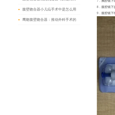
7．胸腔镜下
8．腹腔镜下
法
腹壁吻合器小儿疝手术中是怎么用
9．腹腔镜下
的
鹰吻腹壁吻合器：推动外科手术的
技术创新