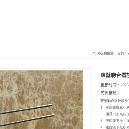
您现在的位置：
首页
>
腹壁吻合器
更新时间：
2025
简要描述：
腹壁吻合器较同类
1．腹腔镜戳克孔
2．腹壁出血点的
3．腹腔镜下小儿
4．腹腔镜下组织