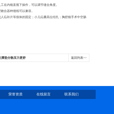
人工在内镜直视下操作，可以调节缝合角度。
壁吻合器种缝线可以兼容。
成人疝补片等假体的固定；小儿疝囊高位结扎；胸腔镜手术中空肠
形支撑垫分散压力更舒
返回列表>>
荣誉资质
在线留言
联系我们