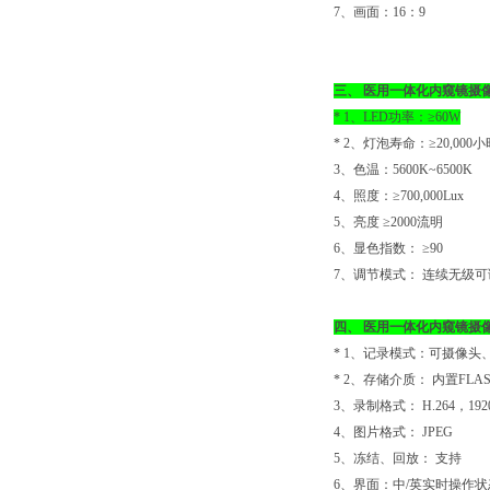
7、画面：16：9
三、
医用一体化内窥镜摄
* 1、LED功率：≥60W
* 2、灯泡寿命：≥20,000小
3、色温：5600K~6500K
4、照度：≥700,000Lux
5、亮度 ≥2000流明
6、显色指数： ≥90
7、调节模式： 连续无级可
四、
医用一体化内窥镜摄
* 1、记录模式：可摄像
* 2、存储介质： 内置FL
3、录制格式： H.264，1920*
4、图片格式： JPEG
5、冻结、回放： 支持
6、界面：中/英实时操作