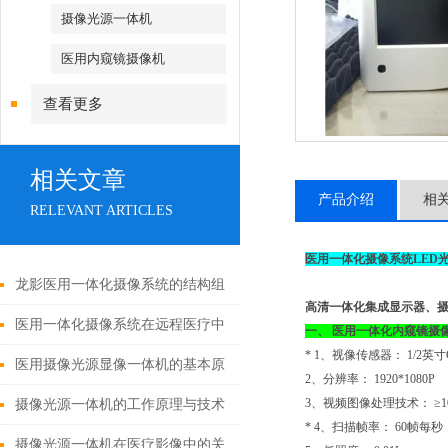
摄像光源一体机
医用内窥镜摄像机
查看更多
相关文章
产品介绍
相
RELEVANT ARTICLES
医用一体化摄像系统LED
龙影医用一体化摄像系统的结构组
高清一体化集成显示器、摄
成与功能优势
医用一体化摄像系统在远程医疗中
一、 医用一体化内窥镜摄像系
* 1、视像传感器： 1/2
的应用
医用摄像光源显像一体机的基本原
2、分辨率： 1920*1080P
理与构成
3、视频图像处理技术： ≥10b
摄像光源一体机的工作原理与技术
* 4、扫描帧率： 60帧每秒
解析
摄像光源一体机在医疗影像中的关