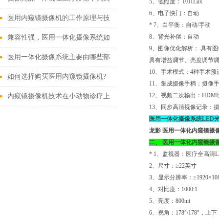
5、低照度： 0.01Lux
6、电子快门：自动
键作用
医用内窥镜摄像机的工作原理与技
* 7、白平衡：自动/手动
术创新
8、背光补偿：自动
兼容性强，医用一体化摄像系统如
9、图像优化解析： 具有
何改变现有医疗设备格局？
医用一体化摄像系统主要由哪些部
具有增益调节、亮度调节调
10、手术模式：4种手术
分组成？
如何选择购买医用内窥镜摄像机?
11、集成摄像手柄：摄像
12、视频二次输出：HD
内窥镜摄像机技术在小动物诊疗上
13、同步高清视像记录：
的应用有哪些?
医用一体化摄像系统LED
龙影 医用一体化内窥镜摄
二、
医用一体化内窥镜摄
* 1、监视器：医疗全高清L
2、尺寸：≥22英寸
3、显示分辨率：≥1920×108
4、对比度：1000:1
5、亮度：800nit
6、视角：178°/178°，上