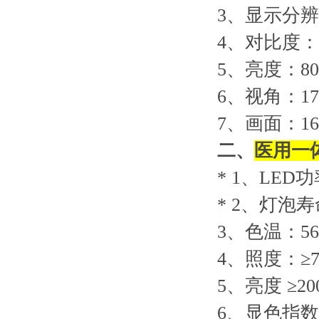
3
、显示分辨率：
4
、对比度：
5
、亮度：
80
6
、视角：178
7
、画面：16
二、
医用一
* 1
、LED功
* 2
、灯泡寿命
3
、色温：560
4
、照度：≥70
5
、亮度 ≥20
6
、显色指数：