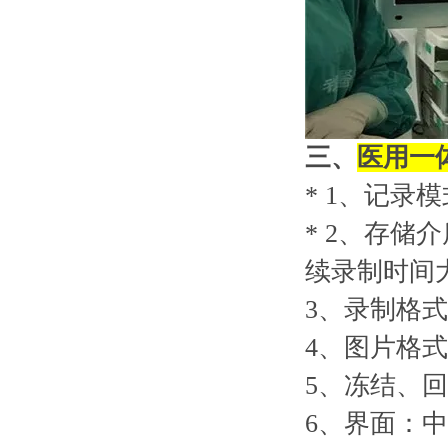
三、
医用一
* 1
、
记录模
* 2
、存储介
续录制时间大
3
、录制格式： H
4
、图片格式：
5
、冻结、回
6
、界面：中