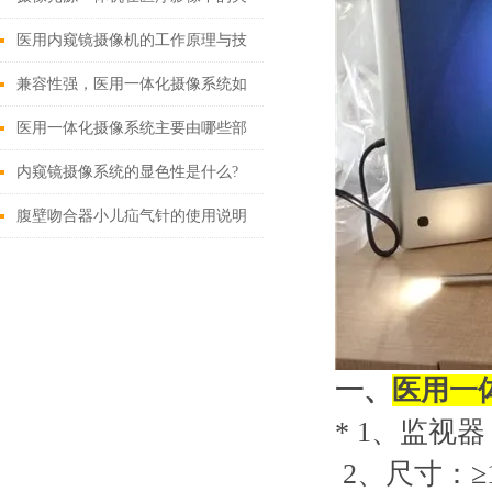
键作用
医用内窥镜摄像机的工作原理与技
术创新
兼容性强，医用一体化摄像系统如
何改变现有医疗设备格局？
医用一体化摄像系统主要由哪些部
分组成？
内窥镜摄像系统的显色性是什么?
腹壁吻合器小儿疝气针的使用说明
一、
医用一
* 1
、监视器
2
、尺寸：≥