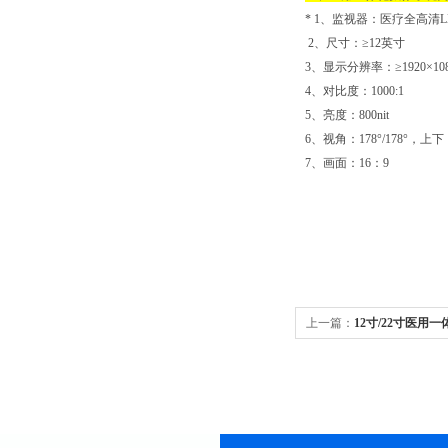
* 1
、监视器：医疗全高清L
2
、尺寸：≥12英寸
3
、显示分辨率：≥1920×108
4
、对比度：
1000:1
5
、亮度：
800nit
6
、视角：178°/178°，上
7
、画面：16：9
上一篇：
12寸/22寸医用