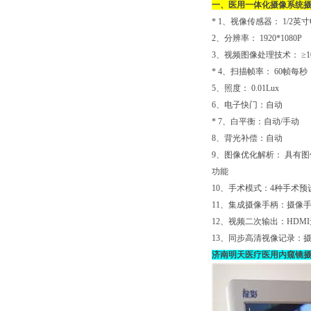
一、
医用一体化摄像系统
摄
* 1
、视像传感器： 1/2英
2
、分辨率： 1920*1080P
3
、视频图像处理技术： ≥10b
* 4
、扫描帧率： 60帧每秒
5
、照度： 0.01Lux
6
、电子快门：自动
* 7
、白平衡：自动/手动
8
、背光补偿：自动
9
、图像优化解析： 具有
功能
10
、手术模式：4种手术预
11
、集成摄像手柄：摄像手
12
、视频二次输出：HDM
13
、同步高清视像记录：
济南明天医疗医用内窥镜