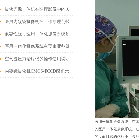
解析
摄像光源一体机在医疗影像中的关
键作用
医用内窥镜摄像机的工作原理与技
术创新
兼容性强，医用一体化摄像系统如
何改变现有医疗设备格局？
医用一体化摄像系统主要由哪些部
分组成？
空气波压力治疗仪的操作使用说明
内窥镜摄像机CMOS和CCD感光元
件有什么区别？
医用一体化摄像系统，在
的医用一体化摄像系统。
的，而且它的体积小，占