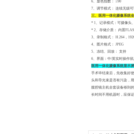
6、显色指数： ≥90
7、调节模式： 连续无级可
三、
医用一体化摄像系统
* 1、记录模式：可摄像
* 2、存储介质： 内置FL
3、录制格式： H.264，1920*
4、图片格式： JPEG
5、冻结、回放： 支持
6、界面：中/英实时操作
医用一体化摄像系统显示
手术毕结束后，先收集好
头和导光束是否有污染，
腹腔镜主机全套设备移到
长时间不用机器时，应保