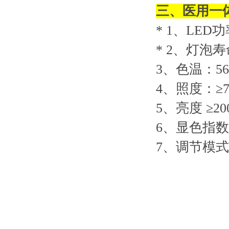
三、
医用一
* 1
、LED功
* 2
、灯泡寿命
3
、色温：560
4
、照度：≥70
5
、亮度 ≥20
6
、显色指数：
7
、调节模式