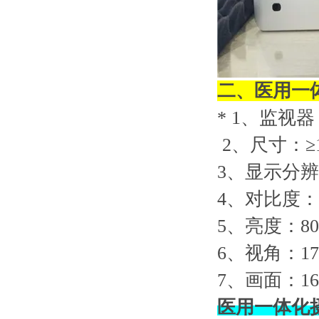
二、
医用一
* 1
、监视器
2
、尺寸：≥
3
、显示分辨率：
4
、对比度：
5
、亮度：
80
6
、视角：178
7
、画面：16
医用一体化