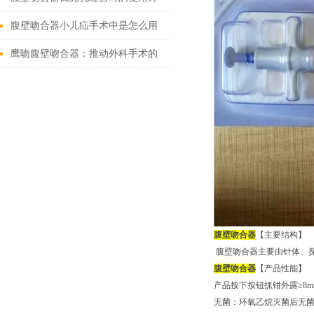
法
腹壁吻合器小儿疝手术中是怎么用
的
鹰吻腹壁吻合器：推动外科手术的
技术创新
腹壁吻合器
【主要结构】
腹壁吻合器主要由针体、
腹壁吻合器
【产品性能】
产品按下按钮抓钳外露≥8m
无菌：环氧乙烷灭菌后无