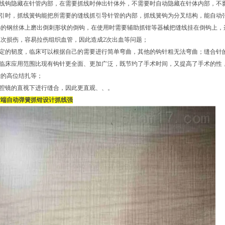
抓线钩隐藏在针管内部，在需要抓线时伸出针体外，不需要时自动隐藏在针体内部，不
穿引时，抓线簧钩能把所需要的缝线抓引导针管的内部，抓线簧钩为分叉结构，能自动
心的钢丝体上磨出倒刺形状的倒钩，在使用时需要辅助抓钳等器械把缝线挂在倒钩上，
次损伤，容易拉伤组织血管，因此造成2次出血等问题；
一定的韧度，临床可以根据自己的需要进行简单弯曲，其他的钩针粗无法弯曲；缝合针
针临床应用范围比现有钩针更全面、更加广泛，既节约了手术时间，又提高了手术的性
囊的高位结扎等；
腹腔镜的直视下进行缝合，因此更直观、、。
前端自动弹簧抓钳设计抓线强