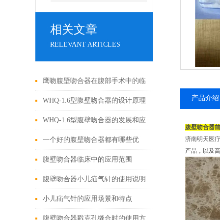
相关文章
RELEVANT ARTICLES
鹰吻腹壁吻合器在腹部手术中的临
产品介绍
床应用
WHQ-1.6型腹壁吻合器的设计原理
与应用
WHQ-1.6型腹壁吻合器的发展和应
腹壁吻合器
用为外科手术领域带来了新的可能
济南明天医
一个好的腹壁吻合器都有哪些优
产品，以及
性
点？
腹壁吻合器临床中的应用范围
腹壁吻合器小儿疝气针的使用说明
小儿疝气针的应用场景和特点
腹壁吻合器戳克孔缝合时的使用方