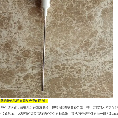
合器的特点和现有同类产品的区别：
用304不锈钢管，前端开刃斜面角带尖，和现有的类吻合器外观一样，方便对人体的个
径小为1.6mm，比现有的类类似功能的钩针直径都细，其他的类似钩针直径一般为2.5mm-