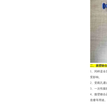
二、腹壁吻
1、同样是全
受影响。
2、受戳孔
3、一次性
4、腹壁吻
造瘘等用途