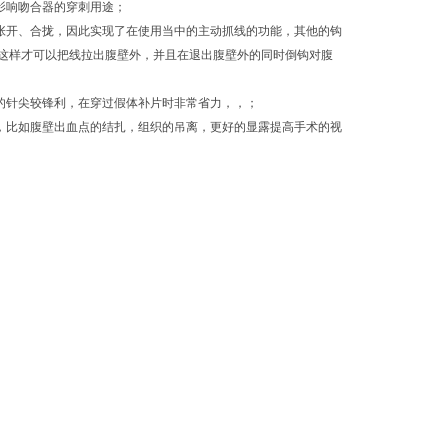
影响吻合器的穿刺用途；
张开、合拢，因此实现了在使用当中的主动抓线的功能，其他的钩
这样才可以把线拉出腹壁外，并且在退出腹壁外的同时倒钩对腹
的针尖较锋利，在穿过假体补片时非常省力，，；
，比如腹壁出血点的结扎，组织的吊离，更好的显露提高手术的视