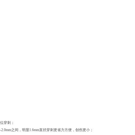
部位穿刺；
2.0mm之间，明显1.6mm直径穿刺更省力方便，创伤更小；