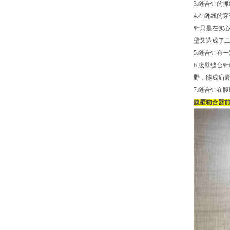
3.缝合针的
4.在缝线的
针只是在实
壁又造成了二
5.缝合针有
6.腹壁缝合
野，能成疝
7.缝合针在
腹壁吻合器