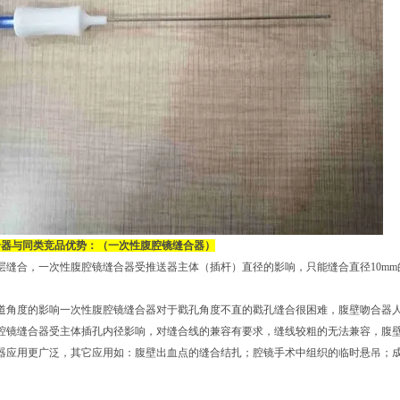
合器与同类竞品优势：（一次性腹腔镜缝合器）
层缝合，一次性腹腔镜缝合器受推送器主体（插杆）直径的影响，只能缝合直径10mm的
通道角度的影响一次性腹腔镜缝合器对于戳孔角度不直的戳孔缝合很困难，腹壁吻合器
腹腔镜缝合器受主体插孔内径影响，对缝合线的兼容有要求，缝线较粗的无法兼容，腹
合器应用更广泛，其它应用如：腹壁出血点的缝合结扎；腔镜手术中组织的临时悬吊；
。