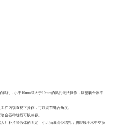
戳孔，小于10mm或大于10mm的戳孔无法操作，腹壁吻合器不
人工在内镜直视下操作，可以调节缝合角度。
壁吻合器种缝线可以兼容。
成人疝补片等假体的固定；小儿疝囊高位结扎；胸腔镜手术中空肠