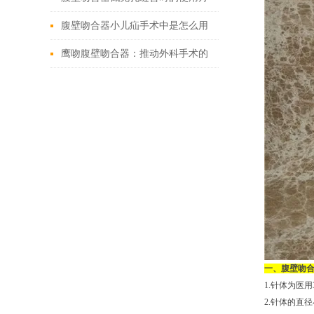
法
腹壁吻合器小儿疝手术中是怎么用
的
鹰吻腹壁吻合器：推动外科手术的
技术创新
一、腹壁吻
1.针体为医
2.针体的直