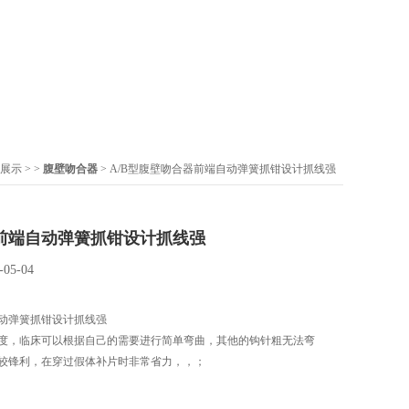
展示
> >
腹壁吻合器
> A/B型腹壁吻合器前端自动弹簧抓钳设计抓线强
前端自动弹簧抓钳设计抓线强
-05-04
动弹簧抓钳设计抓线强
度，临床可以根据自己的需要进行简单弯曲，其他的钩针粗无法弯
较锋利，在穿过假体补片时非常省力，，；