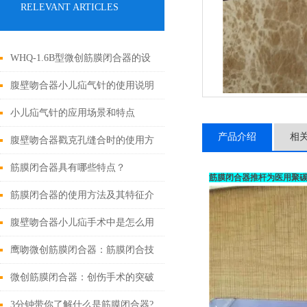
RELEVANT ARTICLES
WHQ-1.6B型微创筋膜闭合器的设
计原理与应用
腹壁吻合器小儿疝气针的使用说明
小儿疝气针的应用场景和特点
产品介绍
相
腹壁吻合器戳克孔缝合时的使用方
法
筋膜闭合器具有哪些特点？
筋膜闭合器推杆为医用聚
筋膜闭合器的使用方法及其特征介
绍
腹壁吻合器小儿疝手术中是怎么用
的
鹰吻微创筋膜闭合器：筋膜闭合技
术大突破
微创筋膜闭合器：创伤手术的突破
性进展
3分钟带你了解什么是筋膜闭合器?