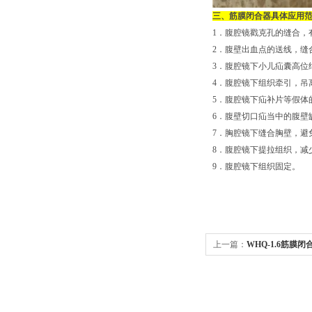
三、筋膜闭合器具体应用
1．腹腔镜戳克孔的缝合，
2．腹壁出血点的送线，缝
3．腹腔镜下小儿疝囊高位
4．腹腔镜下组织牵引，吊
5．腹腔镜下疝补片等假体
6．腹壁切口疝当中的腹壁
7．胸腔镜下缝合胸壁，避
8．腹腔镜下提拉组织，减
9．腹腔镜下组织固定。
上一篇：
WHQ-1.6筋膜