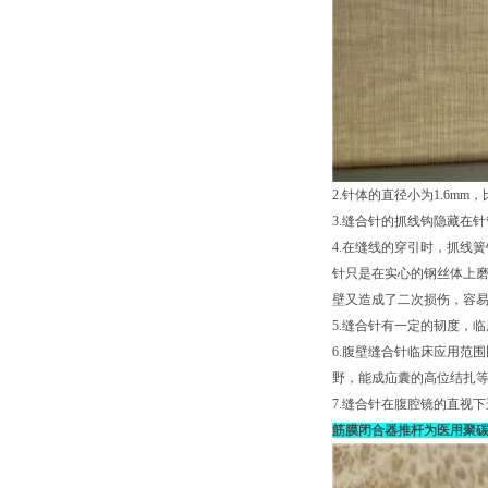
2.针体的直径小为1.6m
3.缝合针的抓线钩隐藏在
4.在缝线的穿引时，抓线
针只是在实心的钢丝体上
壁又造成了二次损伤，容易
5.缝合针有一定的韧度，
6.腹壁缝合针临床应用范
野，能成疝囊的高位结扎
7.缝合针在腹腔镜的直视
筋膜闭合器推杆为医用聚