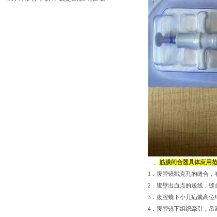
一、
筋膜闭合器具体应用
1．腹腔镜戳克孔的缝合，
2．腹壁出血点的送线，缝
3．腹腔镜下小儿疝囊高位
4．腹腔镜下组织牵引，吊