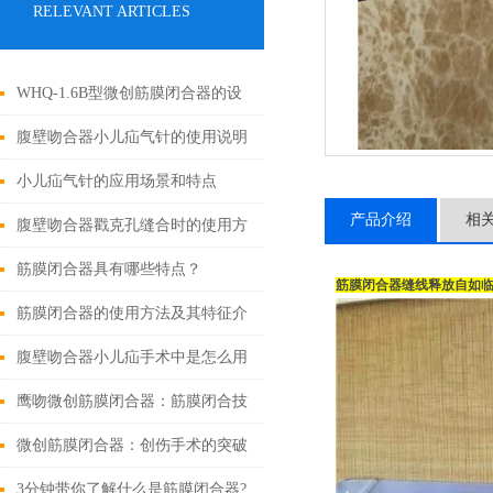
RELEVANT ARTICLES
WHQ-1.6B型微创筋膜闭合器的设
计原理与应用
腹壁吻合器小儿疝气针的使用说明
小儿疝气针的应用场景和特点
产品介绍
相
腹壁吻合器戳克孔缝合时的使用方
法
筋膜闭合器具有哪些特点？
筋膜闭合器缝线释放自如
筋膜闭合器的使用方法及其特征介
绍
腹壁吻合器小儿疝手术中是怎么用
的
鹰吻微创筋膜闭合器：筋膜闭合技
术大突破
微创筋膜闭合器：创伤手术的突破
性进展
3分钟带你了解什么是筋膜闭合器?