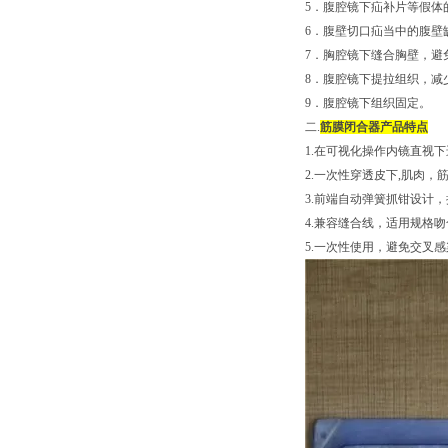
5．腹腔镜下疝补片等假体
6．腹壁切口疝当中的腹壁
7．胸腔镜下缝合胸壁，避
8．腹腔镜下提拉组织，减
9．腹腔镜下组织固定。
二.
筋膜闭合器产品特点
1.在可视化操作内镜直视下
2.一次性穿透皮下,肌肉
3.前端自动弹簧抓钳设计
4.兼容缝合线，适用规格
5.一次性使用，避免交叉感