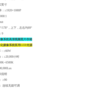
2英寸
≥1920×1080P
1000:1
nit
°/178°，上下，左右均89°
：9
摄像系统高清视频照片存储
体化摄像系统
医用LED光源
：≥60W
≥20,000小时
K~6500K
,000Lux
00流明
 ≥90
： 连续无级可调