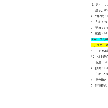
2
、尺寸：≥1
3
、显示分辨率：
4
、对比度：
5
、亮度：
800
6
、视角：178
7
、画面：16
医用一体化
三、
医用一
* 1
、LED功率
* 2
、灯泡寿命：
3
、色温：5600
4
、照度：≥700
5
、亮度 ≥20
6
、显色指数：
7
、调节模式