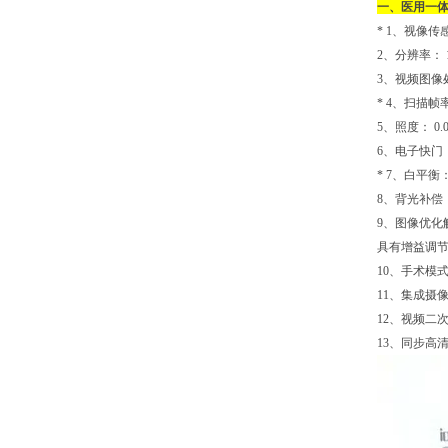
一、
医用一
* 1
、视像传感
2
、分辨率： 19
3
、视频图像处理
* 4
、扫描帧率
5
、照度： 0.0
6
、电子快门
* 7
、白平衡：
8
、背光补偿
9
、图像优化
具有增益调节
10
、手术模
11
、集成摄
12
、视频二次
13
、同步高