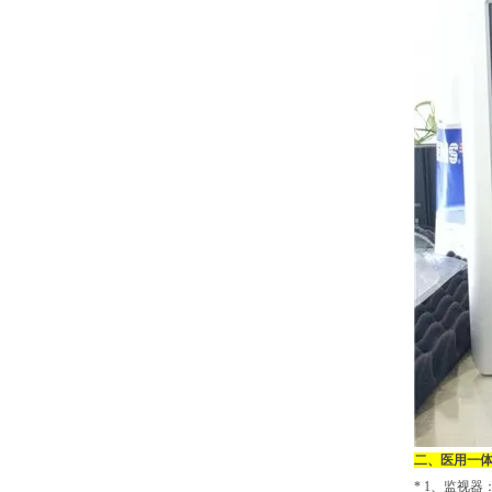
二、
医用一
* 1
、监视器：