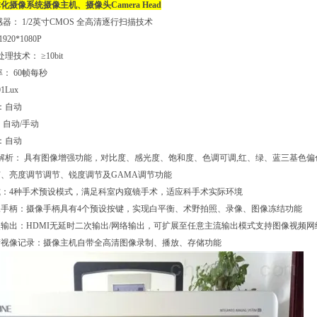
体化摄像系统
摄像主机、摄像头Camera Head
器： 1/2英寸CMOS 全高清逐行扫描技术
20*1080P
技术： ≥10bit
： 60帧每秒
1Lux
：自动
自动/手动
：自动
解析： 具有图像增强功能，对比度、感光度、饱和度、色调可调,红、绿、蓝三基色偏
、亮度调节调节、锐度调节及GAMA调节功能
式：4种手术预设模式，满足科室内窥镜手术，适应科手术实际环境
像手柄：摄像手柄具有4个预设按键，实现白平衡、术野拍照、录像、图像冻结功能
输出：HDMI无延时二次输出/网络输出，可扩展至任意主流输出模式支持图像视频
清视像记录：摄像主机自带全高清图像录制、播放、存储功能