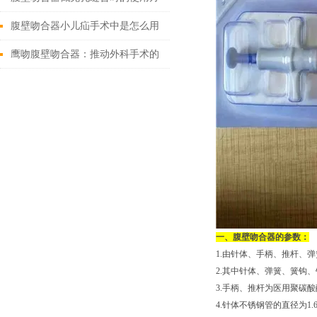
法
腹壁吻合器小儿疝手术中是怎么用
的
鹰吻腹壁吻合器：推动外科手术的
技术创新
一、腹壁吻合器的参数：
1.由针体、手柄、推杆、
2.其中针体、弹簧、簧钩、
3.手柄、推杆为医用聚碳酸
4.针体不锈钢管的直径为1.