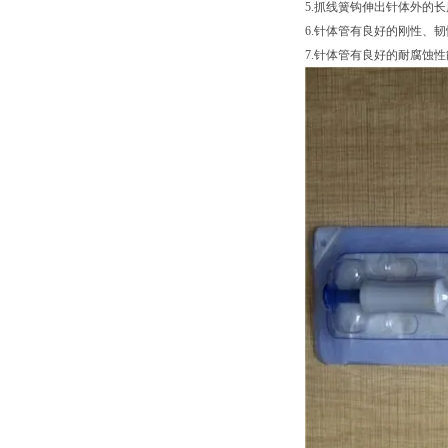
5.抓线簧钩伸出针体外的长
6.针体管有良好的刚性、韧性
7.针体管有良好的耐腐蚀性