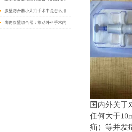
法
腹壁吻合器小儿疝手术中是怎么用
的
鹰吻腹壁吻合器：推动外科手术的
技术创新
国内外关于
任何大于1
疝）等并发