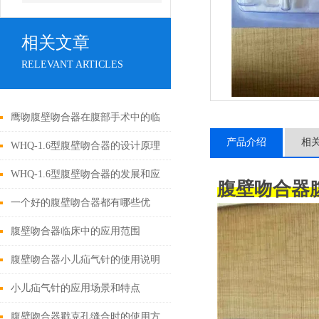
相关文章
RELEVANT ARTICLES
鹰吻腹壁吻合器在腹部手术中的临
产品介绍
相
床应用
WHQ-1.6型腹壁吻合器的设计原理
与应用
WHQ-1.6型腹壁吻合器的发展和应
腹壁吻合器
用为外科手术领域带来了新的可能
一个好的腹壁吻合器都有哪些优
性
点？
腹壁吻合器临床中的应用范围
腹壁吻合器小儿疝气针的使用说明
小儿疝气针的应用场景和特点
腹壁吻合器戳克孔缝合时的使用方