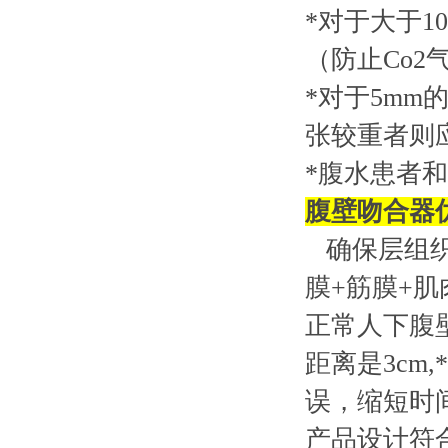
*对于大于
（防止Co
*对于5m
张较重者则
*腹水患者
腹壁吻合器
确保层组织
膜+筋膜+肌
正常人下腹壁
距离是3c
误，缩短时
产品设计符