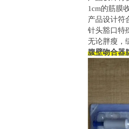
1cm的筋膜
产品设计符
针头豁口特
无论胖瘦，
腹壁吻合器