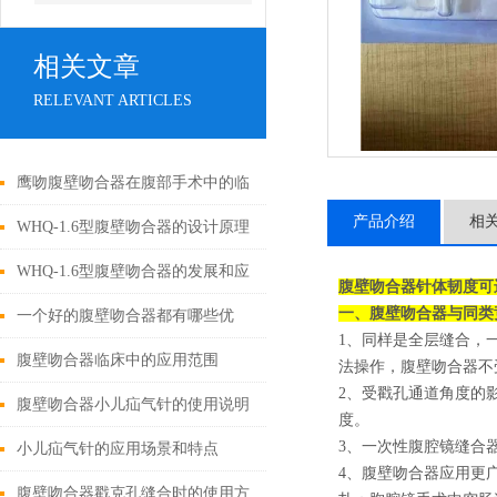
相关文章
RELEVANT ARTICLES
鹰吻腹壁吻合器在腹部手术中的临
产品介绍
相
床应用
WHQ-1.6型腹壁吻合器的设计原理
与应用
WHQ-1.6型腹壁吻合器的发展和应
腹壁吻合器针体韧度可
一、腹壁吻合器与同类
用为外科手术领域带来了新的可能
一个好的腹壁吻合器都有哪些优
1、同样是全层缝合，一
性
点？
腹壁吻合器临床中的应用范围
法操作，腹壁吻合器不
2、受戳孔通道角度的
腹壁吻合器小儿疝气针的使用说明
度。
3、一次性腹腔镜缝合
小儿疝气针的应用场景和特点
4、腹壁吻合器应用更
腹壁吻合器戳克孔缝合时的使用方