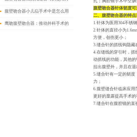
扎；胸腔镜手术中空肠
腹壁吻合器针体韧度可
法
腹壁吻合器小儿疝手术中是怎么用
二、腹壁吻合器的特点
1.针体为医用304
的
鹰吻腹壁吻合器：推动外科手术的
2.针体的直径小为1.
技术创新
方便，创伤更小；
3.缝合针的抓线钩隐
4.在缝线的穿引时，
动抓线的功能，其他的
拉出腹壁外，并且在退
5.缝合针有一定的韧
力；
6.腹壁缝合针临床应
更好的显露提高手术的
7.缝合针在腹腔镜的