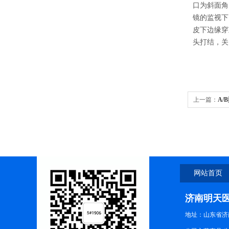
口为斜面角
镜的监视下
皮下边缘穿
头打结，关
上一篇：
A/
网站首页
济南明天
地址：山东省济