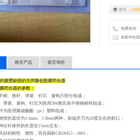
型号：
A/B
免费咨询：
发邮件给我们：2
相关产品
留言询价
的腹壁缺损的关闭微创筋膜闭合器
膜闭合器的参数：
、手柄、推杆、弹簧、针芯、簧钩六部分组成；
体、弹簧、簧钩、针芯为医用304奥氏体不锈钢材料组成；
推杆为医用聚碳酸酯（pc）塑料组成；
钢管的直径为1.6mm、1.8mm两种，前端开刃为20度左右的斜口；
钩伸出针体外的长度在15mm左右；
良好的刚性、韧性，符合国标GB18457—2001；