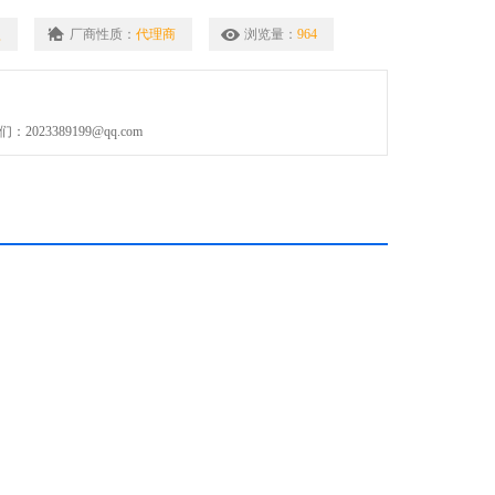
型
厂商性质：
代理商
浏览量：
964
023389199@qq.com