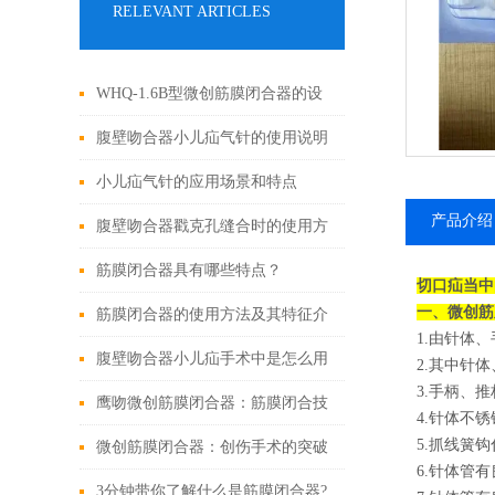
RELEVANT ARTICLES
WHQ-1.6B型微创筋膜闭合器的设
计原理与应用
腹壁吻合器小儿疝气针的使用说明
小儿疝气针的应用场景和特点
产品介绍
腹壁吻合器戳克孔缝合时的使用方
法
筋膜闭合器具有哪些特点？
切口疝当中
一、微创筋
筋膜闭合器的使用方法及其特征介
1.由针体
绍
腹壁吻合器小儿疝手术中是怎么用
2.其中针
3.手柄、
的
鹰吻微创筋膜闭合器：筋膜闭合技
4.针体不锈
5.抓线簧
术大突破
微创筋膜闭合器：创伤手术的突破
6.针体管有
性进展
3分钟带你了解什么是筋膜闭合器?