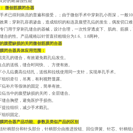
有良好的耐腐蚀性能
： 微创筋膜闭合器
手术已得到病员的普遍和接受，；由于微创手术中穿刺孔小而深，一般1
效果；穿刺孔容易渗血，造成组织的粘连及腹壁孔疝的发生，偶发切口难
专门用于穿刺孔缝合的器械，设计合理，一次性穿透皮下、肌肉、筋膜，
缝合的性。产品规格以针管直径粗细分为1.6、1.8两种。
的腹壁缺损的关闭微创筋膜闭合器
膜闭合器具体应用范围：
戳克孔的缝合，有效避免戳孔疝发生。
血点的送线，缝合时间快、、方便有效。
下小儿疝囊高位结扎，送线和拉线使用同一支针，实现单孔手术。
下组织牵引，吊离，有利视野显露。
下疝补片等假体的固定，简单有效。
口疝当中的腹壁缺损的关闭，全层缝合。
下缝合胸壁，避免医护手损伤。
下提拉组织，减少手术戳孔。
下组织固定。
膜闭合器产品功能、参数及类似产品的区别
包括针柄部分和针头部分，针柄部分由推进按钮、回位弹簧、针芯、针柄