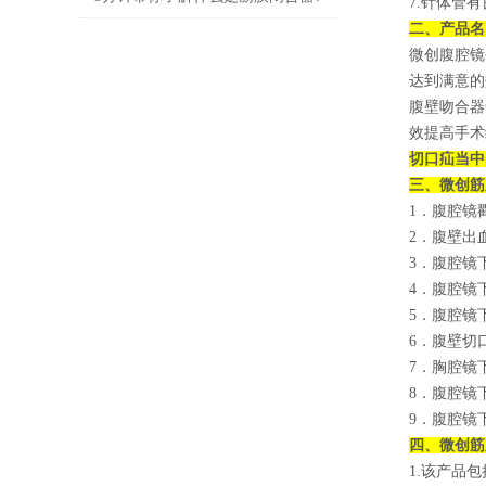
7.针体管
二、产品名
微创腹腔镜
达到满意的
腹壁吻合器
效提高手术
切口疝当中
三、微创筋
1．腹腔镜
2．腹壁出
3．腹腔镜
4．腹腔镜
5．腹腔镜
6．腹壁切
7．胸腔镜
8．腹腔镜
9．腹腔镜
四、微创筋
1.该产品