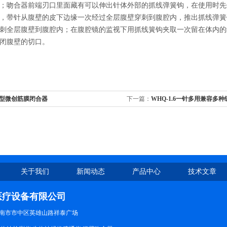
；吻合器前端刃口里面藏有可以伸出针体外部的抓线弹簧钩，在使用时先
，带针从腹壁的皮下边缘一次经过全层腹壁穿刺到腹腔内，推出抓线弹簧
刺全层腹壁到腹腔内；在腹腔镜的监视下用抓线簧钩夹取一次留在体内的
闭腹壁的切口。
B型微创筋膜闭合器
下一篇：
WHQ-1.6一针多用兼容多
合器
关于我们
新闻动态
产品中心
技术文章
医疗设备有限公司
南市市中区英雄山路祥泰广场