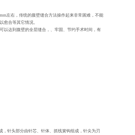
0mm左右，传统的腹壁缝合方法操作起来非常困难，不能
以愈合等其它情况。
可以达到腹壁的全层缝合，、牢固、节约手术时间，有
组成，针头部分由针芯、针体、抓线簧钩组成，针尖为刃