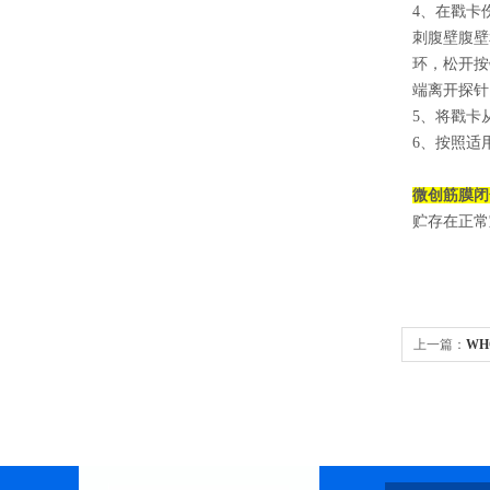
4、在戳卡
刺腹壁腹壁
环，松开按
端离开探针
5、将戳卡
6、按照适
微创筋膜闭
贮存在正常
上一篇：
WH