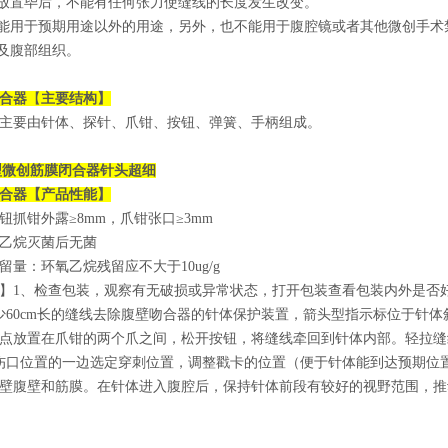
线放置毕后，不能有任何张力使缝线的长度发生改变。
不能用于预期用途以外的用途，另外，也不能用于腹腔镜或者其他微创手术
伤及腹部组织。
合器
【
主要结构】
主要由针体、探针、爪钳、按钮、弹簧、手柄组成。
型
微创筋膜闭合器针头超细
合器
【产品性能】
钮抓钳外露≥8mm，爪钳张口≥3mm
乙烷灭菌后无菌
留量：环氧乙烷残留应不大于10ug/g
】1、检查包装，观察有无破损或异常状态，打开包装查看包装内外是否
少60cm长的缝线去除腹壁吻合器的针体保护装置，箭头型指示标位于针
点放置在爪钳的两个爪之间，松开按钮，将缝线牵回到针体内部。轻拉缝
伤口位置的一边选定穿刺位置，调整戳卡的位置（便于针体能到达预期位
壁腹壁和筋膜。在针体进入腹腔后，保持针体前段有较好的视野范围，推