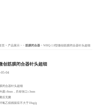
首页
>
产品展示
> >
筋膜闭合器
> WHQ-1.8型微创筋膜闭合器针头超细
8型微创筋膜闭合器针头超细
-05-04
创筋膜闭合器针头超细
露≥8mm，爪钳张口≥3mm
菌后无菌
氧乙烷残留应不大于10ug/g