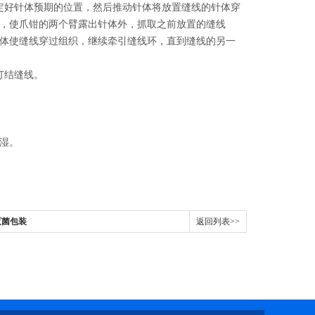
定好针体预期的位置，然后推动针体将放置缝线的针体穿
，使爪钳的两个臂露出针体外，抓取之前放置的缝线
体使缝线穿过组织，继续牵引缝线环，直到缝线的另一
打结缝线。
湿。
菌包装​
返回列表>>