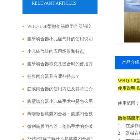
RELEVANT ARTICLES
WHQ-1.6B型微创筋膜闭合器的设
计原理与应用
腹壁吻合器小儿疝气针的使用说明
小儿疝气针的应用场景和特点
产品介绍
腹壁吻合器戳克孔缝合时的使用方
法
筋膜闭合器具有哪些特点？
WHQ-1.8
使用说明书
筋膜闭合器的使用方法及其特征介
绍
腹壁吻合器小儿疝手术中是怎么用
使用范围：
的
鹰吻微创筋膜闭合器：筋膜闭合技
微创筋膜闭
1、 在操
术大突破
微创筋膜闭合器：创伤手术的突破
2、 器械
性进展
3分钟带你了解什么是筋膜闭合器?