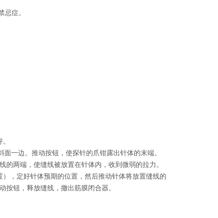
禁忌症。
好。
体斜面一边。推动按钮，使探针的爪钳露出针体的末端。
线的两端，使缝线被放置在针体内，收到微弱的拉力。
置），定好针体预期的位置，然后推动针体将放置缝线的
动按钮，释放缝线，撤出筋膜闭合器。