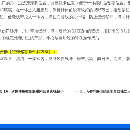
伤口的另一边选定穿刺位置，调整戳卡位置（便于针体能到达预期位置）
和筋膜。在针体进入腹腔后，保持针体前段有较好的视野范围，推动按钮
钮，使缝线牵拉入针体内，抓住而缝线的另一端，防止缝线移开，撤回针
。
从伤口移开，用手牵拉缝线，撤回过长的在腹腔内的缝线，用标准的方法
用的规定处理用过的产品。小心放置用过的针在操作成后
合器
【特殊储存条件和方法】：
室温下，清洁、干燥室内，防腐蚀性气味、粉末污染，防日照、高温、潮
Q-1.6一次性使用微创筋膜闭合器直径超小
下一篇：
A/B型微创筋膜闭合器独立灭