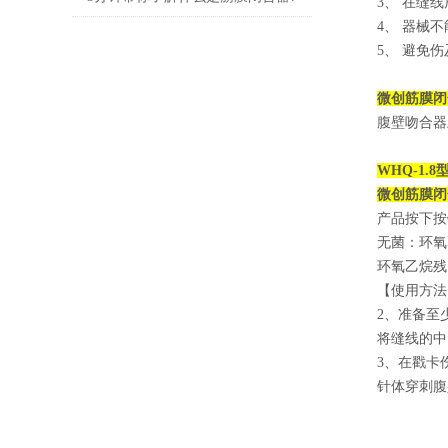
3、 在缝
4、 器械
5、 避免
微创筋膜闭
腹壁吻合器
WHQ-1.8
微创筋膜闭
产品按下按
无菌：环氧
环氧乙烷残
【使用方法
2、准备至
将缝线的中
3、在戳卡
针体穿刺腹