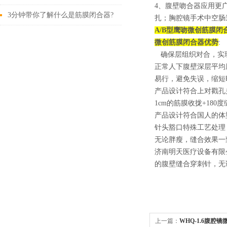
4、腹壁吻合器应用更
性进展
3分钟带你了解什么是筋膜闭合器?
扎；胸腔镜手术中空肠
A/B型鹰吻微创筋膜闭
微创筋膜闭合器
优势
:
确保层组织对合，实现戳
正常人下腹壁深层平均厚
易行，避免失误，缩短
产品设计符合上对戳孔
1cm的筋膜收拢+180度
产品设计符合国人的体
针头豁口特殊工艺处理
无论胖瘦，缝合效果一
济南明天医疗设备有限
的腹壁缝合穿刺针，无
上一篇：
WHQ-1.6腹