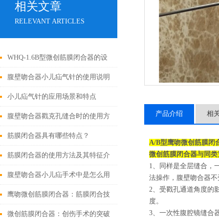
相关文章
RELEVANT ARTICLES
WHQ-1.6B型微创筋膜闭合器的设
计原理与应用
腹壁吻合器小儿疝气针的使用说明
小儿疝气针的应用场景和特点
产品介绍
相
腹壁吻合器戳克孔缝合时的使用方
法
筋膜闭合器具有哪些特点？
A/B型鹰吻微创筋膜闭
微创筋膜闭合
器
与同类
筋膜闭合器的使用方法及其特征介
1、同样是全层缝合，一
绍
腹壁吻合器小儿疝手术中是怎么用
法操作，腹壁吻合器不
2、受戳孔通道角度的
的
鹰吻微创筋膜闭合器：筋膜闭合技
度。
3、一次性腹腔镜缝合
术大突破
微创筋膜闭合器：创伤手术的突破