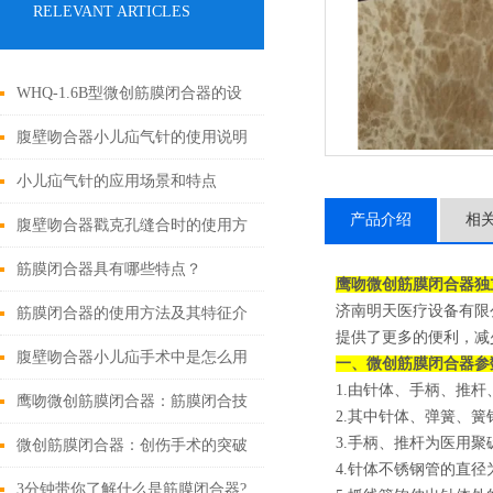
RELEVANT ARTICLES
WHQ-1.6B型微创筋膜闭合器的设
计原理与应用
腹壁吻合器小儿疝气针的使用说明
小儿疝气针的应用场景和特点
产品介绍
相
腹壁吻合器戳克孔缝合时的使用方
法
筋膜闭合器具有哪些特点？
鹰吻微创筋膜闭合器独
济南明天医疗设备有限
筋膜闭合器的使用方法及其特征介
提供了更多的便利，减
绍
腹壁吻合器小儿疝手术中是怎么用
一、
微创筋膜闭合器
参
1.由针体、手柄、推
的
鹰吻微创筋膜闭合器：筋膜闭合技
2.其中针体、弹簧、簧
3.手柄、推杆为医用聚
术大突破
微创筋膜闭合器：创伤手术的突破
4.针体不锈钢管的直径为
性进展
3分钟带你了解什么是筋膜闭合器?