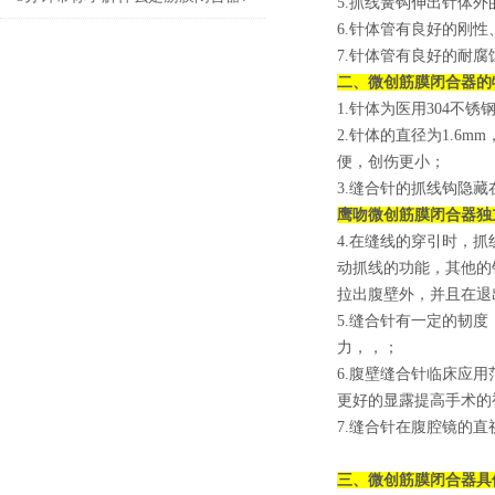
5.抓线簧钩伸出针体外
6.针体管有良好的刚性、
7.针体管有良好的耐腐
二、
微创筋膜闭合器
的
1.针体为医用304
2.针体的直径为1.6
便，创伤更小；
3.缝合针的抓线钩隐
鹰吻微创筋膜闭合器独
4.在缝线的穿引时，
动抓线的功能，其他的
拉出腹壁外，并且在退
5.缝合针有一定的韧
力，，；
6.腹壁缝合针临床应
更好的显露提高手术的
7.缝合针在腹腔镜的
三、
微创筋膜闭合器
具