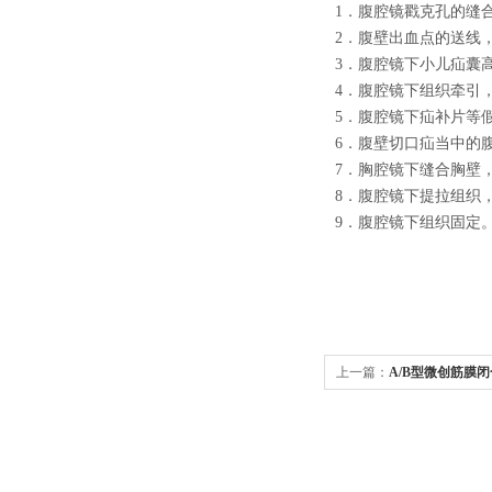
1．腹腔镜戳克孔的缝
2．腹壁出血点的送线
3．腹腔镜下小儿疝囊
4．腹腔镜下组织牵引
5．腹腔镜下疝补片等
6．腹壁切口疝当中的
7．胸腔镜下缝合胸壁
8．腹腔镜下提拉组织
9．腹腔镜下组织固定
上一篇：
A/B型微创筋膜