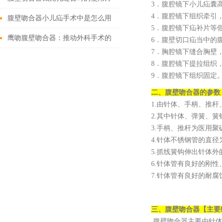
3．腹腔镜下小儿疝囊
4．腹腔镜下组织牵引
法
腹壁吻合器小儿疝手术中是怎么用
5．腹腔镜下疝补片等
的
鹰吻腹壁吻合器：推动外科手术的
6．腹壁切口疝当中的
7．胸腔镜下缝合胸壁
技术创新
8．腹腔镜下提拉组织
9．腹腔镜下组织固定
二、
腹壁吻合器
的参数
1.由针体、手柄、推
2.其中针体、弹簧、簧
3.手柄、推杆为医用聚
4.针体不锈钢管的直径为
5.抓线簧钩伸出针体外
6.针体管有良好的刚性、
7.针体管有良好的耐腐
三、
腹壁吻合器
【主要
腹壁吻合器主要由针体