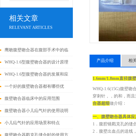
相关文章
RELEVANT ARTICLES
鹰吻腹壁吻合器在腹部手术中的临
产品介绍
相
床应用
WHQ-1.6型腹壁吻合器的设计原理
与应用
WHQ-1.6型腹壁吻合器的发展和应
1.6mm/1.8mm直径
用为外科手术领域带来了新的可能
一个好的腹壁吻合器都有哪些优
WHQ-1.6(15G
穿刺针，，的和，而且
性
点？
腹壁吻合器临床中的应用范围
合器超细
做介绍：
腹壁吻合器小儿疝气针的使用说明
一、
腹壁吻合器
具体应
小儿疝气针的应用场景和特点
1．腹腔镜戳克孔的缝
2．腹壁出血点的送线
腹壁吻合器戳克孔缝合时的使用方