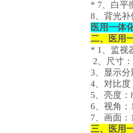
* 7
、白平
8
、背光补
医用一体
二、
医用
* 1
、监视
2
、尺寸：
3
、显示分辨率
4
、对比度
5
、亮度：
6
、视角：1
7
、画面：1
三、
医用