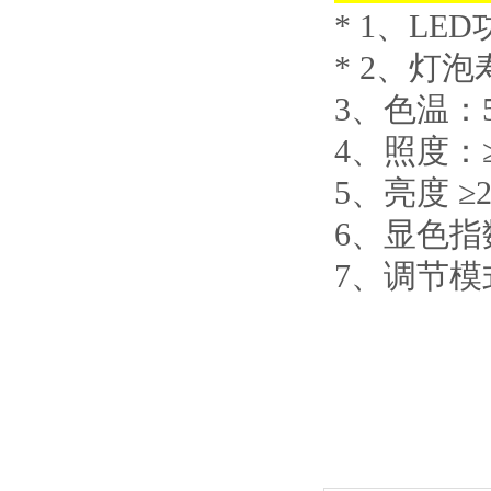
* 1
、LED
* 2
、灯泡寿
3
、色温：56
4
、照度：≥7
5
、亮度 ≥2
6
、显色指数
7
、调节模