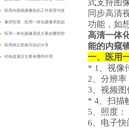
式支持图
键作用
医用内窥镜摄像机的工作原理与技
同步高清
功能，如
术创新
兼容性强，医用一体化摄像系统如
高清一体
何改变现有医疗设备格局？
医用一体化摄像系统主要由哪些部
能的内窥
分组成？
医用体位垫相关知识分享
一、
医用
经络疏通仪主要有哪些作用
* 1
、视像传
2
、分辨率： 
3
、视频图像
* 4
、扫描帧
5
、照度： 0
6
、电子快