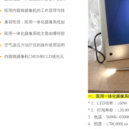
键作用
医用内窥镜摄像机的工作原理与技
术创新
兼容性强，医用一体化摄像系统如
何改变现有医疗设备格局？
医用一体化摄像系统主要由哪些部
分组成？
空气波压力治疗仪的操作使用说明
内窥镜摄像机CMOS和CCD感光元
件有什么区别？
一、
医用一体化摄像系
* 1、LED功率：≥60W
* 2、灯泡寿命：≥20,0
3、色温：5600K~6500
4、照度：≥700,000Lux