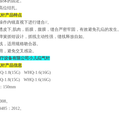
等假体的固定。
囊高位结扎。
气针产品特点
化操作内镜直视下进行缝合//。
穿透皮下,肌肉，筋膜，腹膜，缝合严密牢固，有效避免孔疝的发生。
动弹簧抓钳设计，抓线主动性强，缝线释放自如。
合线，适用规格吻合器。
使用，避免交叉感染。
疗设备有限公司小儿疝气针
气针产品信息
-1.8(15G) WHQ-1.6(16G)
-1.8(15G) WHQ-1.6(16G)
：150mm
2008。
13485：2012。