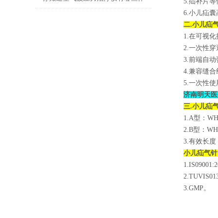
5.疝补片
6.小儿疝
用吗？
二.小儿疝
1.在可视
2.一次性
3.前端自
4.兼容缝
5.一次性
济南明天医
三.小儿疝
1.A型：WHQ
2.B型：WHQ
3.有效长度
小儿疝气针
1.IS09001:
2.TUVIS0
3.GMP。