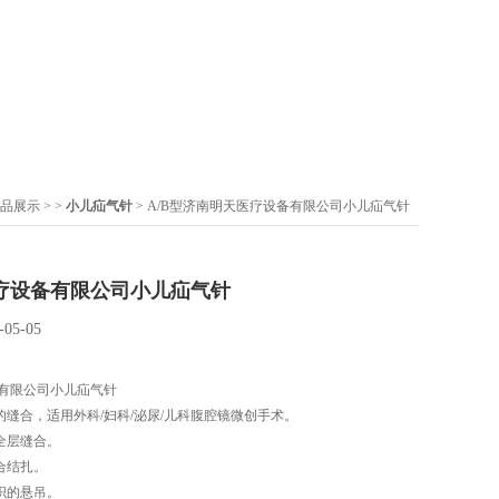
品展示
> >
小儿疝气针
> A/B型济南明天医疗设备有限公司小儿疝气针
疗设备有限公司小儿疝气针
-05-05
有限公司小儿疝气针
的缝合，适用外科/妇科/泌尿/儿科腹腔镜微创手术。
全层缝合。
合结扎。
织的悬吊。