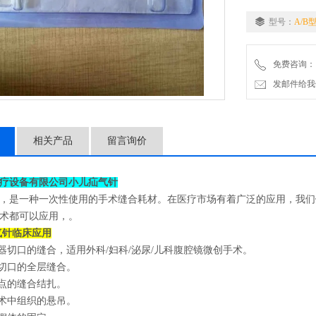
5.疝补片等假体的
型号：
A/B
6.小儿疝囊高位结
免费咨询：
发邮件给我们：2
相关产品
留言询价
疗设备有限公司小儿疝气针
，是一种一次性使用的手术缝合耗材。在医疗市场有着广泛的应用，我们销
术都可以应用，。
气针临床应用
合器切口的缝合，适用外科/妇科/泌尿/儿科腹腔镜微创手术。
术切口的全层缝合。
血点的缝合结扎。
手术中组织的悬吊。