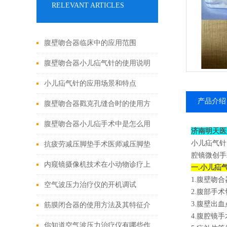
RELEVANT ARTICLES
腹壁吻合器临床中的应用范围
腹壁吻合器小儿疝气针的使用说明
小儿疝气针的应用场景和特点
产品介绍
腹壁吻合器戳克孔缝合时的使用方
法
腹壁吻合器小儿疝手术中是怎么用
济南明天医
小儿疝气针
的
抗疲劳减压脚垫手术医师减压脚垫
腔镜微创手
的特点
内窥镜摄像机技术在小动物诊疗上
一.小儿疝
1.腹壁吻
的应用有哪些?
空气波压力治疗仪的开机调试
2.腹部手
3.腹壁出
筋膜闭合器的使用方法及其特征介
4.腹腔镜
绍
你知道空气波压力治疗仪有哪些作