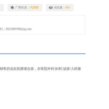
固定。
型
厂商性质：
代理商
浏览量：
894
扎。
023389199@qq.com
售的这款筋膜缝合器，在医院外科/妇科/泌尿/儿科腹