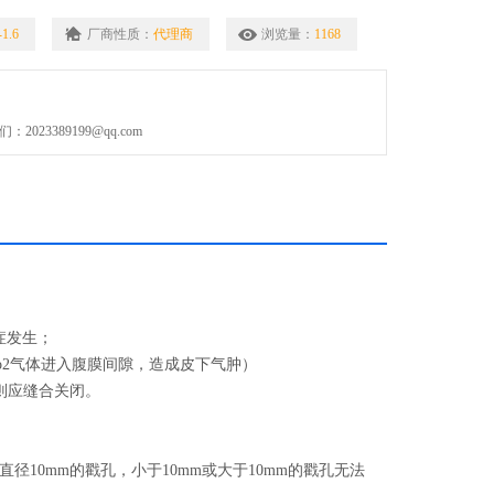
合规格的穿刺器
1.6
厂商性质：
代理商
浏览量：
1168
合方法，使腹壁更易收拢
023389199@qq.com
症发生；
o2气体进入腹膜间隙，造成皮下气肿）
则应缝合关闭。
10mm的戳孔，小于10mm或大于10mm的戳孔无法