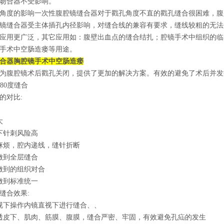
吻合器不受影响。
角度的影响一次性腹腔镜缝合器对于戳孔角度不直的戳孔缝合很困难，腹
镜缝合器受主体插孔内径影响，对缝合线的兼容有要求，缝线较粗的无法
应用更广泛，其它应用如：腹壁出血点的缝合结扎；腔镜手术中组织的临
手术中空肠造瘘等用途。
合器
胸腔镜手术中空肠造瘘
为腹腔镜术后戳孔关闭，提供了更加的解决方案。有效的避免了术后并发
80度缝合
的对比:
大
针刺风险高
烦，腔内递线，缝针折断
到全层缝合
到的组织对合
到标准统一
缝合效果:
下操作内镜直视下进行缝合、、
透皮下、肌肉、筋膜、腹膜，缝合严密、牢固，有效避免孔疝的发生