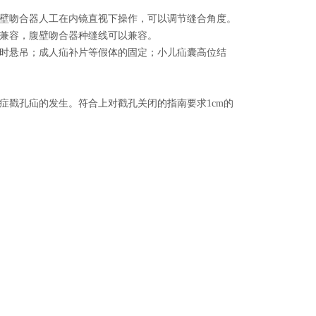
壁吻合器人工在内镜直视下操作，可以调节缝合角度。
兼容，腹壁吻合器种缝线可以兼容。
时悬吊；成人疝补片等假体的固定；小儿疝囊高位结
症戳孔疝的发生。符合上对戳孔关闭的指南要求1cm的