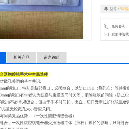
*兼容种缝线，适
型号：
WHQ-
*“由内而外"的缝
免费咨询：
发邮件给我们：2
相关产品
留言询价
合器
胸腔镜手术中空肠造瘘
对戳孔关闭的基本共识:
0mm的戳口，特别是脐部戳口，必须缝合，以防止TSH（戳孔疝）等并发
10mm的戳口有学者认为筋膜与腹膜应同时关闭，消除腹膜前间隙（防止C
m的戳扣不必常规缝合，但由于手术时间长，出血，切口受牵拉扩张较重者
和儿童无论戳孔大小皆应关闭。
与同类竞品优势：（
一次性腹腔镜缝合器
）
缝合，
一次性腹腔镜缝合器受推送器主体（插杆）直径的影响，只能缝合直径