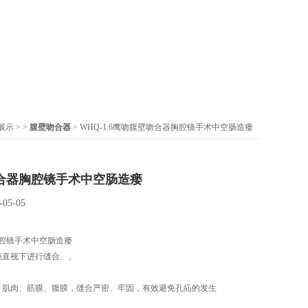
展示
> >
腹壁吻合器
> WHQ-1.6鹰吻腹壁吻合器胸腔镜手术中空肠造瘘
合器胸腔镜手术中空肠造瘘
-05-05
腔镜手术中空肠造瘘
镜直视下进行缝合、、
、肌肉、筋膜、腹膜，缝合严密、牢固，有效避免孔疝的发生