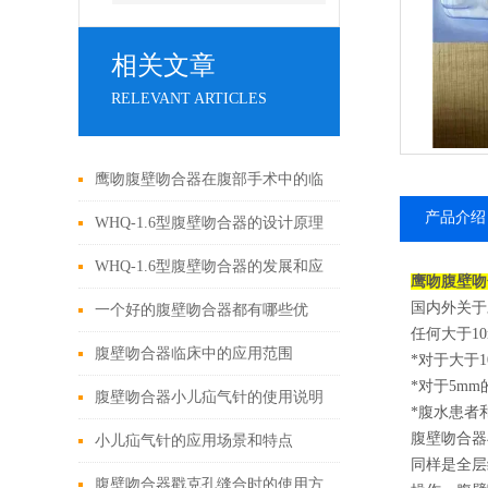
相关文章
RELEVANT ARTICLES
鹰吻腹壁吻合器在腹部手术中的临
产品介绍
床应用
WHQ-1.6型腹壁吻合器的设计原理
与应用
WHQ-1.6型腹壁吻合器的发展和应
鹰吻腹壁吻
国内外关于
用为外科手术领域带来了新的可能
一个好的腹壁吻合器都有哪些优
任何大于1
性
点？
腹壁吻合器临床中的应用范围
*对于大于
*对于5m
腹壁吻合器小儿疝气针的使用说明
*腹水患者
腹壁吻合器
小儿疝气针的应用场景和特点
同样是全层
腹壁吻合器戳克孔缝合时的使用方