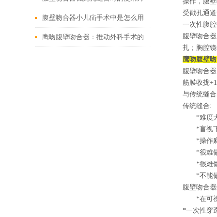
操作，腹壁
受戳孔通道
法
腹壁吻合器小儿疝手术中是怎么用
一次性腹腔
腹壁吻合器
的
鹰吻腹壁吻合器：推动外科手术的
扎；胸腔镜
技术创新
鹰吻腹壁吻
腹壁吻合器
筋膜收拢+1
与传统缝合
传统缝合:
*难度
*盲视下
*操作麻
*很难做
*很难做
*不能做
腹壁吻合器
*在可视
*
一次性穿