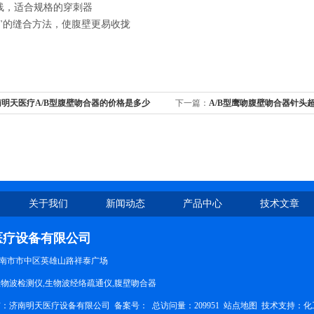
线，适合规格的穿刺器
外"的缝合方法，使腹壁更易收拢
南明天医疗A/B型腹壁吻合器的价格是多少
下一篇：
A/B型鹰吻腹壁吻合器针头
关于我们
新闻动态
产品中心
技术文章
医疗设备有限公司
南市市中区英雄山路祥泰广场
生物波检测仪,生物波经络疏通仪,腹壁吻合器
权所有：济南明天医疗设备有限公司
备案号：
总访问量：209951
站点地图
技术支持：
化