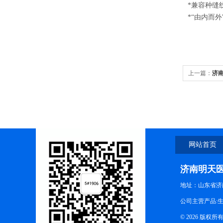
*
兼容种缝
*“由内而
上一篇：
济
网站首页
济南明天
地址：山东省济
公司主营产品:
© 2026 版