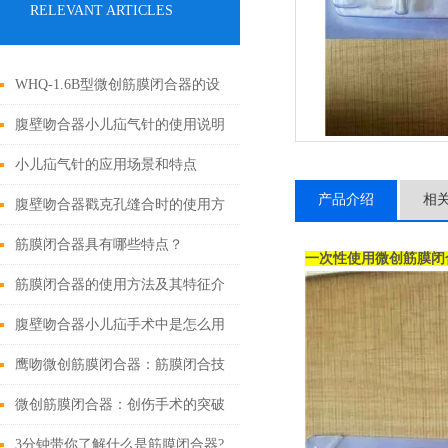
RELEVANT ARTICLES
WHQ-1.6B型微创筋膜闭合器的设
计原理与应用
腹壁吻合器小儿疝气针的使用说明
小儿疝气针的应用场景和特点
产品介绍
相
腹壁吻合器戳克孔缝合时的使用方
法
筋膜闭合器具有哪些特点？
一次性使用微创筋膜闭
筋膜闭合器的使用方法及其特征介
绍
腹壁吻合器小儿疝手术中是怎么用
的
鹰吻微创筋膜闭合器：筋膜闭合技
术大突破
微创筋膜闭合器：创伤手术的突破
性进展
3分钟带你了解什么是筋膜闭合器?