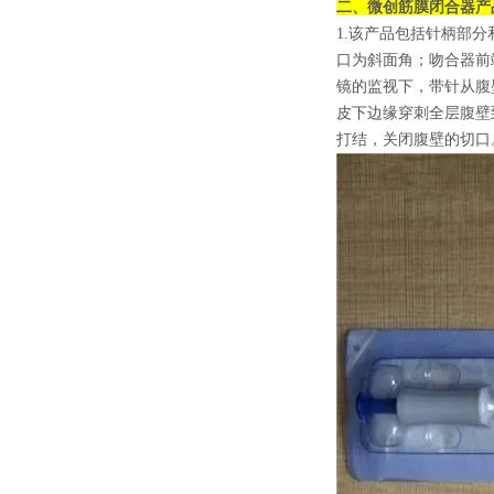
二、
微创
筋膜闭合器产
1.该产品包括针柄部
口为斜面角；吻合器前
镜的监视下，带针从腹
皮下边缘穿刺全层腹壁
打结，关闭腹壁的切口